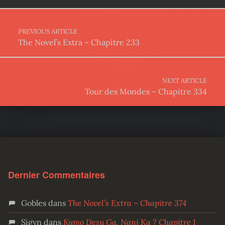
Post navigation
PREVIOUS ARTICLE
The Novel’s Extra – Chapitre 233
NEXT ARTICLE
Tour des Mondes – Chapitre 334
Dernier Commentaires
Gobles
dans
The Novel’s Extra – Chapitre 374
Sigyn
dans
Kumo Desu Ga, Nani Ka ? Chapitre 1