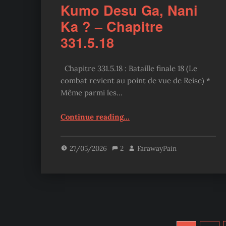
Kumo Desu Ga, Nani
Ka ? – Chapitre
331.5.18
Chapitre 331.5.18 : Bataille finale 18 (Le
combat revient au point de vue de Reise) *
Même parmi les…
“Kumo Desu Ga, Nani Ka ? – Chapitre 331.5.18”
Continue reading
…
27/05/2026
2
FarawayPain