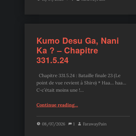
Kumo Desu Ga, Nani
Ka ? – Chapitre
331.5.24
Chapitre 331.5.24 : Bataille finale 23 (Le
point de vue revient à Shiro) * Haa… haa…
C-c’était moins une !…
“Kumo Desu Ga, Nani Ka ? – Chapitre 331.5.24”
Continue reading
…
08/07/2026
1
FarawayPain