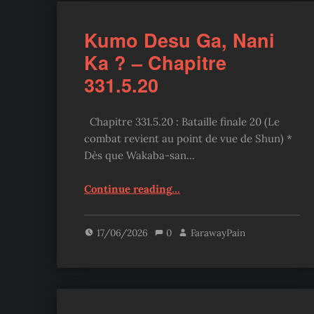
Kumo Desu Ga, Nani
Ka ? – Chapitre
331.5.20
Chapitre 331.5.20 : Bataille finale 20 (Le
combat revient au point de vue de Shun) *
Dès que Wakaba-san…
“Kumo Desu Ga, Nani Ka ? – Chapitre 331.5.20”
Continue reading
…
17/06/2026
0
FarawayPain