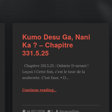
Kumo Desu Ga, Nani
Ka ? – Chapitre
331.5.25
Chapitre 331.5.25 : Oshiete D-sensei !
Leçon 1 Cette fois, c’est le tour de la
soubrette. C’est faux. • D…
“Kumo Desu Ga, Nani Ka ? – Chapitre 331.5.25”
Continue reading
…
14/07/2026
1
FarawayPain