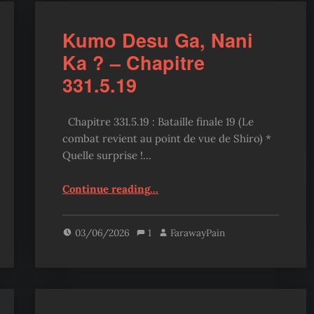
Kumo Desu Ga, Nani
Ka ? – Chapitre
331.5.19
Chapitre 331.5.19 : Bataille finale 19 (Le
combat revient au point de vue de Shiro) *
Quelle surprise !…
“Kumo Desu Ga, Nani Ka ? – Chapitre 331.5.19”
Continue reading
…
03/06/2026
1
FarawayPain