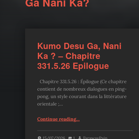
Ga Nani Ka?
Kumo Desu Ga, Nani
Ka ? – Chapitre
331.5.26 Epilogue
Chapitre 331.5.26 : Épilogue (Ce chapitre
contient de nombreux dialogues en ping-
pong, un style courant dans la littérature
orientale ;…
“Kumo Desu Ga, Nani Ka ? – Chapitre 331.5.26 Epilogue”
Continue reading
…
15/07/2026
1
FarawayPain