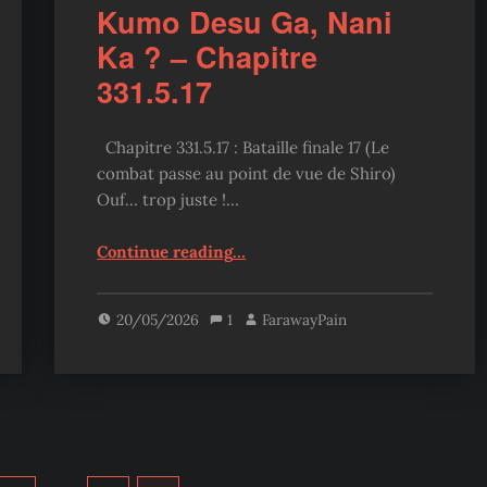
Kumo Desu Ga, Nani
Ka ? – Chapitre
331.5.17
Chapitre 331.5.17 : Bataille finale 17 (Le
combat passe au point de vue de Shiro)
Ouf… trop juste !…
“Kumo Desu Ga, Nani Ka ? – Chapitre 331.5.17”
Continue reading
…
20/05/2026
1
FarawayPain