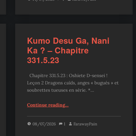
Kumo Desu Ga, Nani
Ka ? – Chapitre
331.5.23
Chapitre 331.5.23 : Oshiete D-sensei !
Leçon 2 Dragons caïds, anges « bugués » et
soubrettes tueuses en série. *…
“Kumo Desu Ga, Nani Ka ? – Chapitre 331.5.23”
Continue reading
…
08/07/2026
1
FarawayPain