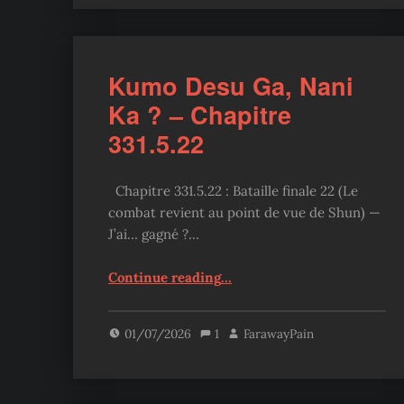
Kumo Desu Ga, Nani
Ka ? – Chapitre
331.5.22
Chapitre 331.5.22 : Bataille finale 22 (Le
combat revient au point de vue de Shun) —
J’ai… gagné ?…
“Kumo Desu Ga, Nani Ka ? – Chapitre 331.5.22”
Continue reading
…
01/07/2026
1
FarawayPain