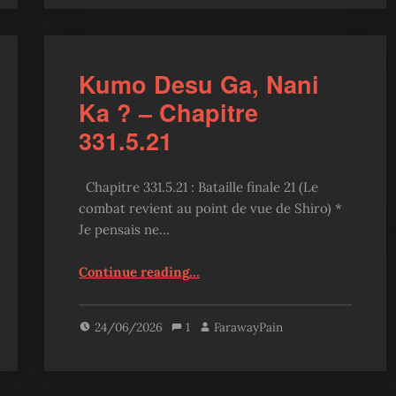
Kumo Desu Ga, Nani
Ka ? – Chapitre
331.5.21
Chapitre 331.5.21 : Bataille finale 21 (Le
combat revient au point de vue de Shiro) *
Je pensais ne…
“Kumo Desu Ga, Nani Ka ? – Chapitre 331.5.21”
Continue reading
…
24/06/2026
1
FarawayPain