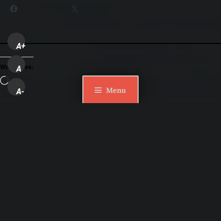
Facebook
X
A+
WordPress:
A
Loading…
Menu
A-