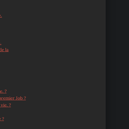
.
.
de la
e. ?
 premier Job ?
vie. ?
 ?