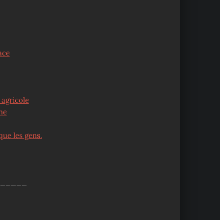
ace
 agricole
he
que les gens.
_____