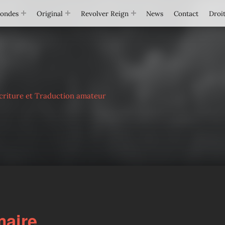
Mondes
Original
Revolver Reign
News
Contact
Droit
criture et Traduction amateur
aire