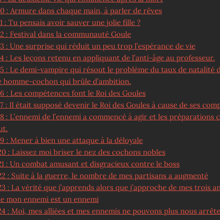
10 : Armure dans chaque main, à parler de rêves
1 : Tu pensais avoir sauver une jolie fille ?
12 : Festival dans la communauté Goule
3 : Une surprise qui réduit un peu trop l’espérance de vie
4 : Les leçons retenu en appliquant de l’anti-âge au professeur.
15 : Le demi-vampire qui résout le problème du taux de natalité 
le homme-cochon qui brûle d’ambition.
16 : Les compétences font le Roi des Goules
7 : Il était supposé devenir le Roi des Goules à cause de ses co
18 : L’ennemi de l’ennemi a commencé à agir et les préparations 
ut.
9 : Mener à bien une attaque à la déloyale
0 : Laissez moi briser le nez des cochons nobles
21 : Un combat amusant et disgracieux contre le boss
22 : Suite à la guerre, le nombre de mes partisans a augmenté
3 : La vérité que j’apprends alors que j’approche de mes trois an
de mon ennemi est un ennemi
24 : Moi, mes alliées et mes ennemis ne pouvons plus nous arrête