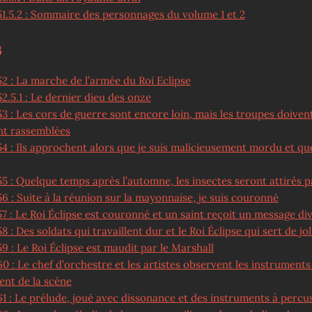
51.5.2 : Sommaire des personnages du volume 1 et 2
3
2 : La marche de l’armée du Roi Eclipse
52.5.1 : Le dernier dieu des onze
3 : Les cors de guerre sont encore loin, mais les troupes doiven
t rassemblées
4 : Ils approchent alors que je suis malicieusement mordu et que
5 : Quelque temps après l’automne, les insectes seront attirés p
6 : Suite à la réunion sur la mayonnaise, je suis couronné
7 : Le Roi Éclipse est couronné et un saint reçoit un message div
8 : Des soldats qui travaillent dur et le Roi Éclipse qui sert de j
9 : Le Roi Éclipse est maudit par le Marshall
0 : Le chef d’orchestre et les artistes observent les instruments
ent de la scène
61 : Le prélude, joué avec dissonance et des instruments à percu