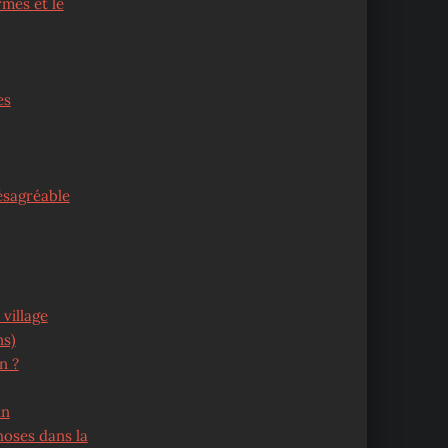
rmes et le
es
désagréable
village
ns)
n ?
in
hoses dans la