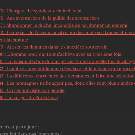
5 : Chargez ! Le syndicat criminel local
6 : Aux aventuriers de la guilde des aventuriers
77 : Abandonner le duché, incapable de pardonner un ennemi
8 : Le départ de l’oiseau sinistre qui dissimule ses traces et men
nt la capitale
9 : Attiser les flammes dans le cimetière souterrain
80 : L’homme pour qui tout s’achève avec sa troisième fois
1 : La maison déchue du duc, et visité une nouvelle fois le village
82 : L’ombre rongeant la mine d’esclave, et la menace qui approc
3 : La différence entre faire des demandes et faire une sélection
4 : Les montagnes ne bougent pas, donc elles sont plus simples 
5 : Un roi qui visite son peuple
6 : Le verger du Roi Eclipse
_________________________________________
e n’est pas à jour :
sera fait dans pas longtemps !