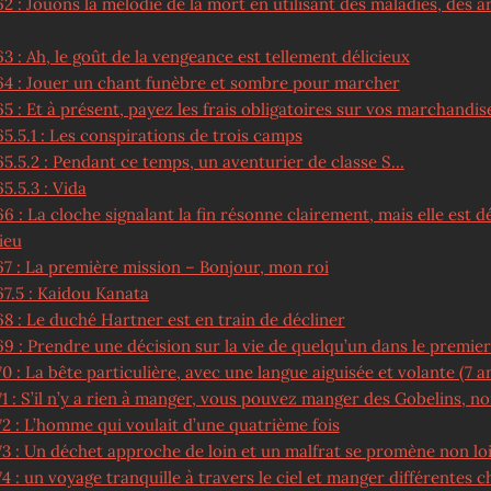
2 : Jouons la mélodie de la mort en utilisant des maladies, des a
3 : Ah, le goût de la vengeance est tellement délicieux
64 : Jouer un chant funèbre et sombre pour marcher
5 : Et à présent, payez les frais obligatoires sur vos marchandis
5.5.1 : Les conspirations de trois camps
65.5.2 : Pendant ce temps, un aventurier de classe S…
5.5.3 : Vida
6 : La cloche signalant la fin résonne clairement, mais elle est 
ieu
67 : La première mission – Bonjour, mon roi
67.5 : Kaidou Kanata
8 : Le duché Hartner est en train de décliner
9 : Prendre une décision sur la vie de quelqu’un dans le premier 
0 : La bête particulière, avec une langue aiguisée et volante (7 a
1 : S’il n’y a rien à manger, vous pouvez manger des Gobelins, no
72 : L’homme qui voulait d’une quatrième fois
73 : Un déchet approche de loin et un malfrat se promène non lo
4 : un voyage tranquille à travers le ciel et manger différentes c