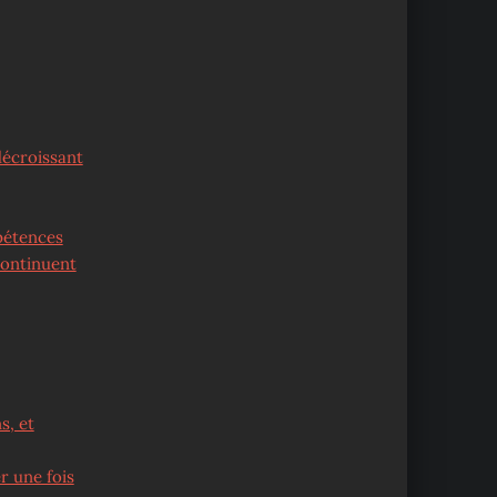
décroissant
mpétences
continuent
s, et
r une fois