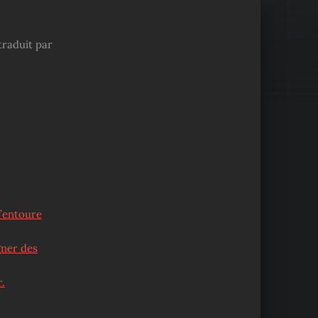
traduit par
m’entoure
gner des
.