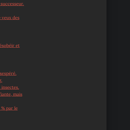
s successeur.
e veux des
ésobéir et
sespéré.
g.
 insectes.
fiante, mais
 % par le