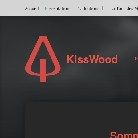
Accueil
Présentation
Traductions
La Tour des 
KissWood
E
Somm