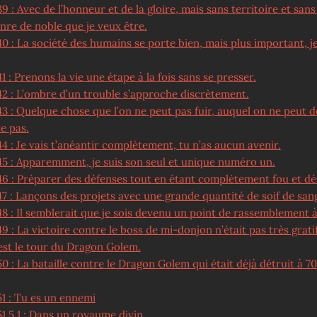
9 : Avec de l’honneur et de la gloire, mais sans territoire et san
enre de noble que je veux être.
0 : La société des humains se porte bien, mais plus important, j
1 : Prenons la vie une étape à la fois sans se presser.
42 : L’ombre d’un trouble s’approche discrètement.
3 : Quelque chose que l’on ne peut pas fuir, auquel on ne peut d
te pas.
4 : Je vais t’anéantir complètement, tu n’as aucun avenir.
45 : Apparemment, je suis son seul et unique numéro un.
46 : Préparer des défenses tout en étant complètement fou et dé
7 : Lançons des projets avec une grande quantité de soif de san
8 : Il semblerait que je sois devenu un point de rassemblement à
9 : La victoire contre le boss de mi-donjon n’était pas très grati
’est le tour du Dragon Golem.
0 : La bataille contre le Dragon Golem qui était déjà détruit à 70
51 : Tu es un ennemi
1.5.1 : Dans un royaume divin