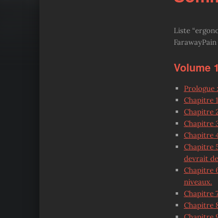
Liste “ergon
FarawayPain
Volume 
Prologue :
Chapitre 1
Chapitre 2
Chapitre 3
Chapitre 4
Chapitre 5
devrait de
Chapitre 
niveaux.
Chapitre 
Chapitre 8
Chapitre 