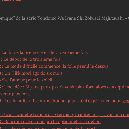
omique” de la série Yondome Wa Iyana Shi Zokusei Majutsushi » 
1
 La fin de la première et de la deuxième fois
 : Le début de la troisième fois
 : Le mode difficile commence, la folie prend le dessus
 : Un Hikkimori âgé de six mois
 :De l’amour pour le soleil
 : Une idée : Si je ne peux pas devenir plus fort, alors ceux qui 
venir plus fort.
6 : Les bandits offrent une bonne quantité d’expérience pour ga
7 : Une revanche temporaire terminé, maintenant, travaillons dur
 : Rencontre avec une porte optionnel et la défier.
9 : La deuxième vie qui commence après la mort