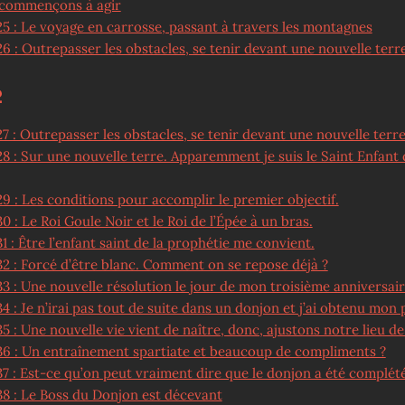
 commençons à agir
25 : Le voyage en carrosse, passant à travers les montagnes
6 : Outrepasser les obstacles, se tenir devant une nouvelle terre
2
7 : Outrepasser les obstacles, se tenir devant une nouvelle terre
8 : Sur une nouvelle terre. Apparemment je suis le Saint Enfant 
9 : Les conditions pour accomplir le premier objectif.
0 : Le Roi Goule Noir et le Roi de l’Épée à un bras.
1 : Être l’enfant saint de la prophétie me convient.
32 : Forcé d’être blanc. Comment on se repose déjà ?
3 : Une nouvelle résolution le jour de mon troisième anniversair
4 : Je n’irai pas tout de suite dans un donjon et j’ai obtenu mon
5 : Une nouvelle vie vient de naître, donc, ajustons notre lieu de 
36 : Un entraînement spartiate et beaucoup de compliments ?
7 : Est-ce qu’on peut vraiment dire que le donjon a été complété
38 : Le Boss du Donjon est décevant