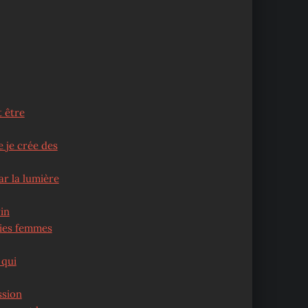
t être
 je crée des
ar la lumière
in
olies femmes
 qui
ssion