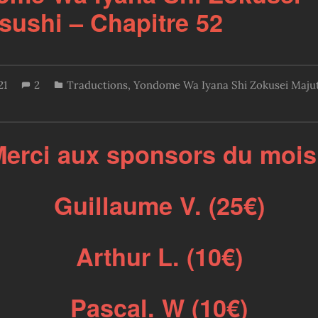
sushi – Chapitre 52
21
2
Traductions
,
Yondome Wa Iyana Shi Zokusei Maju
erci aux sponsors du mois
Guillaume V. (25€)
Arthur L. (10€)
Pascal. W (10€)