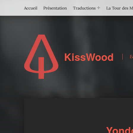
Accueil
Présentation
Traductions
La Tour des 
KissWood
E
Yond