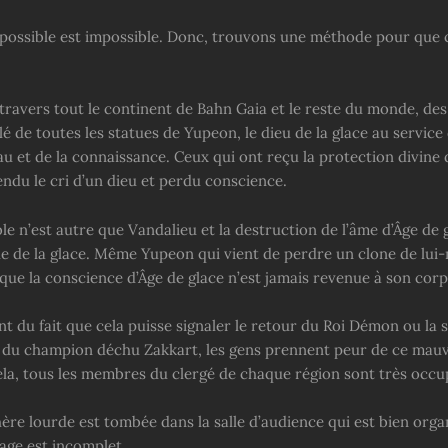
mpossible est impossible. Donc, trouvons une méthode pour que c
 travers tout le continent de Bahn Gaia et le reste du monde, de
é de toutes les statues de Yupeon, le dieu de la glace au service 
au et de la connaissance. Ceux qui ont reçu la protection divine
ndu le cri d’un dieu et perdu conscience.
e n’est autre que Vandalieu et la destruction de l’âme d’Âge de g
e de la glace. Même Yupeon qui vient de perdre un clone de lui
sque la conscience d’Âge de glace n’est jamais revenue à son corp
nt du fait que cela puisse signaler le retour du Roi Démon ou la
 du champion déchu Zakkart, les gens prennent peur de ce mauv
ela, tous les membres du clergé de chaque région sont très occu
re lourde est tombée dans la salle d’audience qui est bien org
age est incomplet.