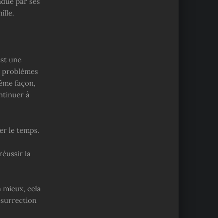
ndue par ses
ille.
est une
os problèmes
même façon,
ntinuer à
er le temps.
éussir la
)
on mieux, cela
ésurrection