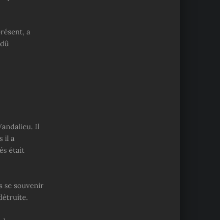
résent, a
 dû
andalieu. Il
 il a
s était
s se souvenir
détruite.