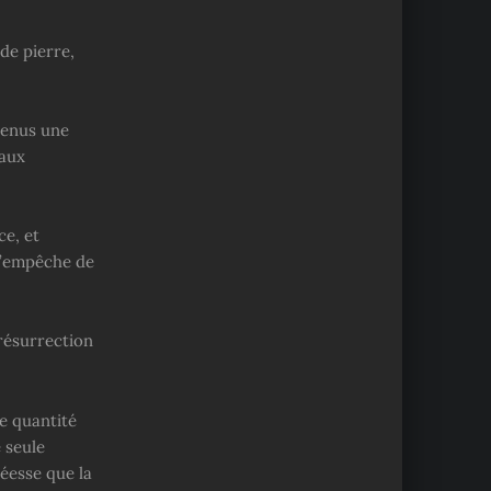
de pierre,
venus une
maux
ce, et
 l’empêche de
 résurrection
e quantité
 seule
éesse que la