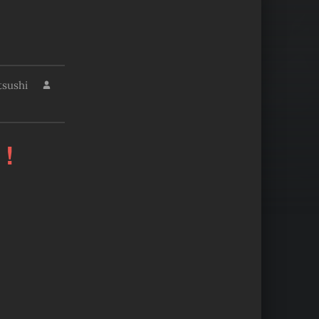
tsushi
 !