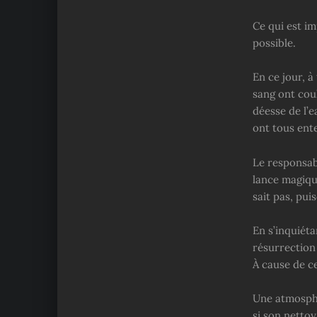
Ce qui est i
possible.
En ce jour, à
sang ont coul
déesse de l’e
ont tous ente
Le responsabl
lance magiqu
sait pas, pui
En s’inquiéta
résurrection
À cause de c
Une atmosphè
si son nettoy