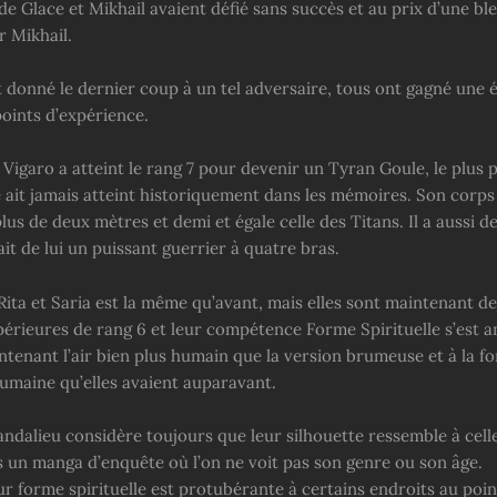
de Glace et Mikhail avaient défié sans succès et au prix d’une bl
r Mikhail.
nt donné le dernier coup à un tel adversaire, tous ont gagné une
points d’expérience.
 Vigaro a atteint le rang 7 pour devenir un Tyran Goule, le plus 
 ait jamais atteint historiquement dans les mémoires. Son corps
us de deux mètres et demi et égale celle des Titans. Il a aussi d
fait de lui un puissant guerrier à quatre bras.
Rita et Saria est la même qu’avant, mais elles sont maintenant 
érieures de rang 6 et leur compétence Forme Spirituelle s’est a
ntenant l’air bien plus humain que la version brumeuse et à la f
maine qu’elles avaient auparavant.
andalieu considère toujours que leur silhouette ressemble à cell
s un manga d’enquête où l’on ne voit pas son genre ou son âge.
eur forme spirituelle est protubérante à certains endroits au poin