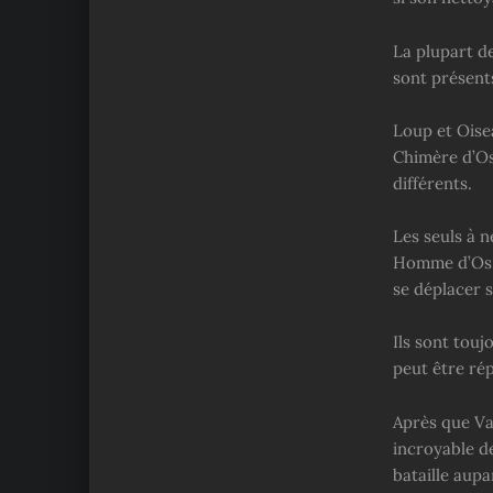
La plupart d
sont présent
Loup et Oise
Chimère d’Os
différents.
Les seuls à n
Homme d’Os, 
se déplacer s
Ils sont touj
peut être ré
Après que Van
incroyable d
bataille aup