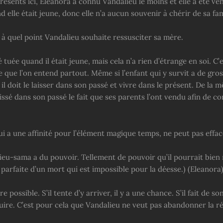
ésents ici, Eleanora a connu Vandalieu le moins et elle a été ve
 elle était jeune, donc elle n’a aucun souvenir à chérir de sa fam
t à quel point Vandalieu souhaite ressusciter sa mère.
 tuée quand il était jeune, mais cela n’a rien d’étrange en soi. C’
te que l’on entend partout. Même si l’enfant qui y survit a de gr
il doit le laisser dans son passé et vivre dans le présent. De la 
issé dans son passé le fait que ses parents l’ont vendu afin de co
i a une affinité pour l’élément magique temps, ne peut pas effac
eu-sama a du pouvoir. Tellement de pouvoir qu’il pourrait bien r
parfaite d’un mort qui est impossible pour la déesse.) (Eleanora
e possible. S’il tente d’y arriver, il y a une chance. S’il fait de s
uire. C’est pour cela que Vandalieu ne veut pas abandonner la r