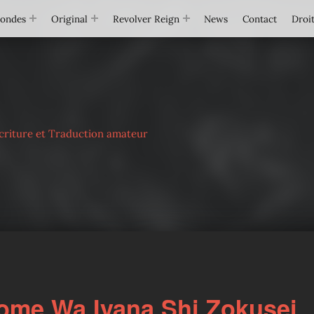
Mondes
Original
Revolver Reign
News
Contact
Droit
criture et Traduction amateur
ome Wa Iyana Shi Zokusei