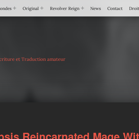
Mondes
Original
Revolver Reign
News
Contact
Droit
criture et Traduction amateur
sis Reincarnated Mage Wi