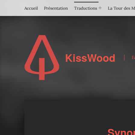
Accueil
Présentation
Traductions
La Tour des 
KissWood
E
Synop