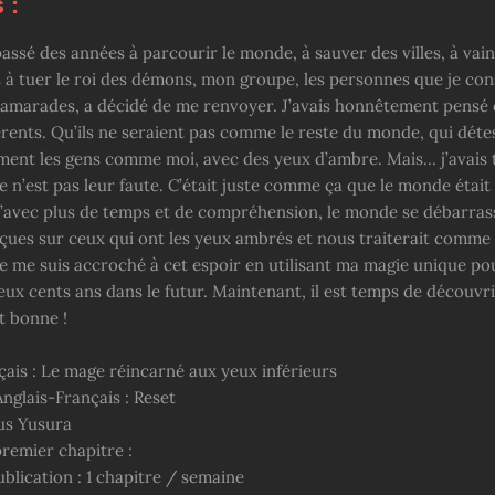
 :
assé des années à parcourir le monde, à sauver des villes, à vai
 à tuer le roi des démons, mon groupe, les personnes que je con
marades, a décidé de me renvoyer. J’avais honnêtement pensé q
érents. Qu’ils ne seraient pas comme le reste du monde, qui déte
ement les gens comme moi, avec des yeux d’ambre. Mais… j’avais t
 n’est pas leur faute. C’était juste comme ça que le monde était 
qu’avec plus de temps et de compréhension, le monde se débarrass
çues sur ceux qui ont les yeux ambrés et nous traiterait comme
 Je me suis accroché à cet espoir en utilisant ma magie unique p
eux cents ans dans le futur. Maintenant, il est temps de découvr
it bonne !
çais : Le mage réincarné aux yeux inférieurs
nglais-Français : Reset
rus Yusura
premier chapitre :
blication : 1 chapitre / semaine