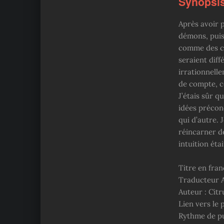
Synopsis
Après avoir p
démons, puis
comme des ca
seraient diff
irrationnell
de compte, ce
J’étais sûr 
idées précon
qui d’autre.
réincarner d
intuition éta
Titre en fran
Traducteur A
Auteur : Cit
Lien vers le 
Rythme de pu