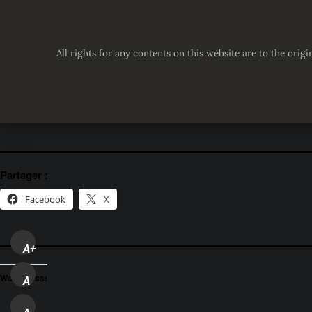
All rights for any contents on this website are to the origi
Partager :
Facebook
X
A+
WordPress:
A