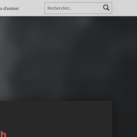
Rechercher :
s d’auteur
th