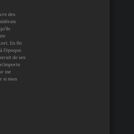
ncre des
sidérais
u’ils
ste
ort. En fin
à l’époque.
erait de ses
 n’importe
our me
ir si mon