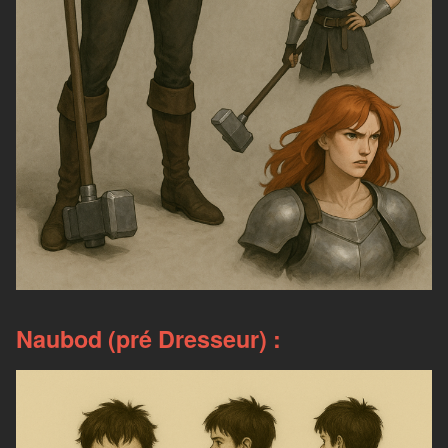
Naubod (pré Dresseur) :