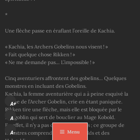
*
Une flèche passe en éraflant l’oreille de Kachia.
« Kachia, les Archers Gobelins nous visent ! »
« Fait quelque chose Rikken ! »
« Ne me demande pas… L’impossible ! »
Cinq aventuriers affrontent des gobelins… Quelques
monstres en incluant des Gobelins.
Kachia, la femme aventurière qui a à peine esquivé la
flèche de l’Archer Gobelin, crie en étant paniquée.
A+
Rikken tire une flèche, mais elle est bloquée par le
Hobgoblin qui sert de bouclier au Mage Kobold.
A
En effet, il n’y a pas que des Gobelins ; ce groupe de
Menu
monstres comprend aussi des Kobolds et des
A-