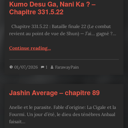
Kumo Desu Ga, Nani Ka ? –
Chapitre 331.5.22
Chapitre 331.5.22 : Bataille finale 22 (Le combat
revient au point de vue de Shun) — J’ai… gagné ?…
“Kumo Desu Ga, Nani Ka ? – Chapitre 331.5.22”
Continue reading
…
01/07/2026
1
FarawayPain
Jashin Average – chapitre 89
Anelie et le parasite. Fable d’origine: La Cigale et la
Fourmi. Un jour d’été, le dieu des ténèbres Anbaal
faisait…