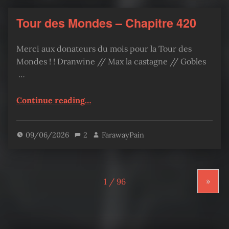
Tour des Mondes – Chapitre 420
Merci aux donateurs du mois pour la Tour des
Mondes ! ! Dranwine // Max la castagne // Gobles
…
“Tour des Mondes – Chapitre 420”
Continue reading
…
09/06/2026
2
FarawayPain
»