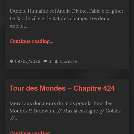
L’Anelie Humaine et l’Anelie Divine. Fable d’origine:
Le Rat de ville et le Rat des champs. Les deux
Anelie,…
“Jashin Average – chapitre 91”
Continue reading
…
09/07/2026
0
Kioresse
Tour des Mondes – Chapitre 424
Merci aux donateurs du mois pour la Tour des
Mondes ! ! Dranwine // Max la castagne // Gobles
//…
“Tour des Mondes – Chapitre 424”
Continue reading
…