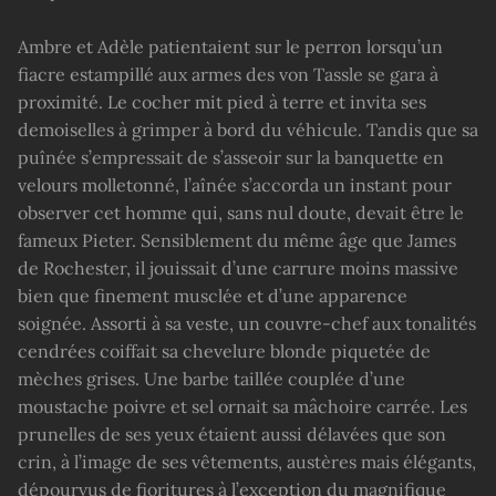
Ambre et Adèle patientaient sur le perron lorsqu’un
fiacre estampillé aux armes des von Tassle se gara à
proximité. Le cocher mit pied à terre et invita ses
demoiselles à grimper à bord du véhicule. Tandis que sa
puînée s’empressait de s’asseoir sur la banquette en
velours molletonné, l’aînée s’accorda un instant pour
observer cet homme qui, sans nul doute, devait être le
fameux Pieter. Sensiblement du même âge que James
de Rochester, il jouissait d’une carrure moins massive
bien que finement musclée et d’une apparence
soignée. Assorti à sa veste, un couvre-chef aux tonalités
cendrées coiffait sa chevelure blonde piquetée de
mèches grises. Une barbe taillée couplée d’une
moustache poivre et sel ornait sa mâchoire carrée. Les
prunelles de ses yeux étaient aussi délavées que son
crin, à l’image de ses vêtements, austères mais élégants,
dépourvus de fioritures à l’exception du magnifique