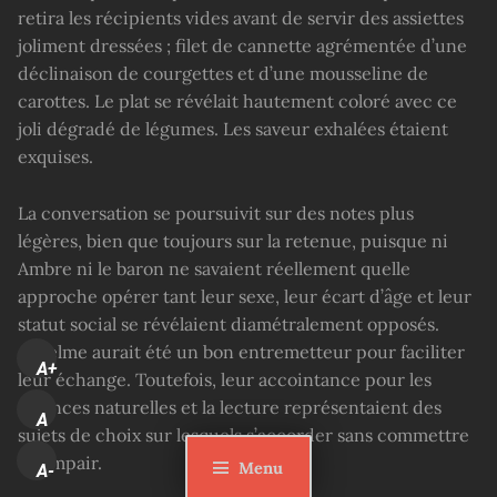
retira les récipients vides avant de servir des assiettes
joliment dressées ; filet de cannette agrémentée d’une
déclinaison de courgettes et d’une mousseline de
carottes. Le plat se révélait hautement coloré avec ce
joli dégradé de légumes. Les saveur exhalées étaient
exquises.
La conversation se poursuivit sur des notes plus
légères, bien que toujours sur la retenue, puisque ni
Ambre ni le baron ne savaient réellement quelle
approche opérer tant leur sexe, leur écart d’âge et leur
statut social se révélaient diamétralement opposés.
Anselme aurait été un bon entremetteur pour faciliter
A+
leur échange. Toutefois, leur accointance pour les
sciences naturelles et la lecture représentaient des
A
sujets de choix sur lesquels s’accorder sans commettre
un impair.
Menu
A-