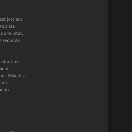
est jeté sur
vait été
un tel état.
la seconde
instant où
ement
é sur Wakaba-
ar la
 à un