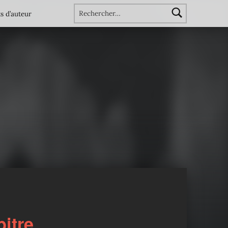
Rechercher :
s d’auteur
itre