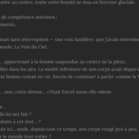
houette au centre, toute cette beauté se mua en horreur glaciale.
 de compétence atteintes』
gmenté』
nait sans interruption — une voix familière, que j’avais entendu
onde. La Voix du Ciel.
x… appartenait à la femme suspendue au centre de la pièce,
ée dans les airs. La moitié inférieure de son corps avait disparu
te femme restait en vie, forcée de continuer à parler comme la V
 non, cette déesse… c’était Sariel-sama elle-même.
ue…
ls lui ont fait ?
duite à cet état… ?
tée ici… seule, depuis tout ce temps, son corps rongé peu à peu,
r le monde tout entier ?