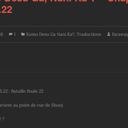
.22
26
1
Kumo Desu Ga Nani Ka?
,
Traductions
Faraway
.22 : Bataille finale 22
evient au point de vue de Shun)
é ?