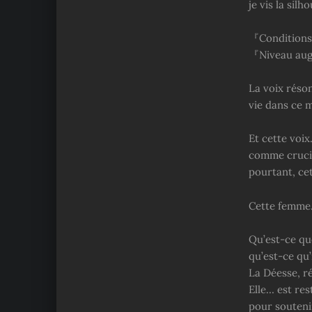
je vis la sil
『Conditions
『Niveau au
La voix réson
vie dans ce m
Et cette voi
comme crucifi
pourtant, cet
Cette femme…
Qu’est-ce q
qu’est-ce qu’i
La Déesse, ré
Elle… est res
pour souteni