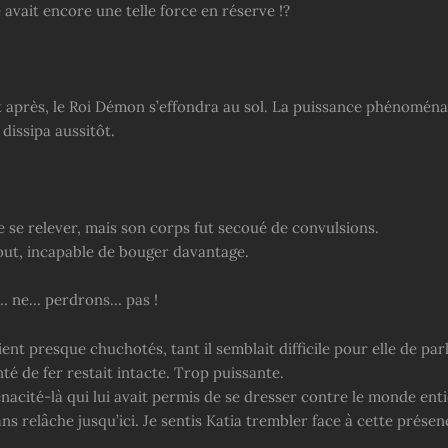
avait encore une telle force en réserve !?
t après, le Roi Démon s’effondra au sol. La puissance phénoménal
dissipa aussitôt.
e se relever, mais son corps fut secoué de convulsions.
bout, incapable de bouger davantage.
 ne… perdrons… pas !
ent presque chuchotés, tant il semblait difficile pour elle de parl
té de fer restait intacte. Trop puissante.
énacité-là qui lui avait permis de se dresser contre le monde enti
s relâche jusqu’ici. Je sentis Katia trembler face à cette présen