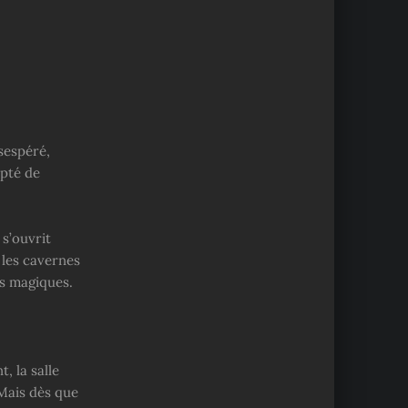
sespéré,
epté de
 s’ouvrit
 les cavernes
es magiques.
, la salle
 Mais dès que