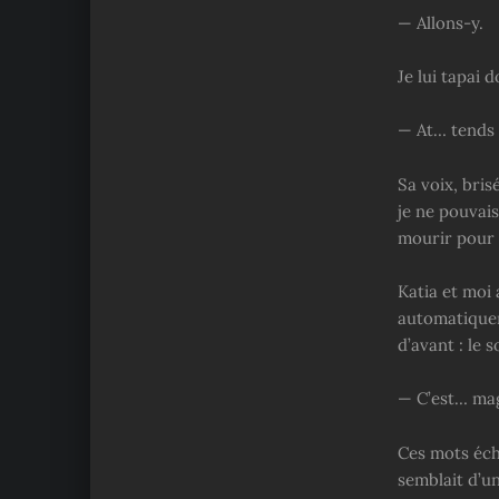
— Allons-y.
Je lui tapai
— At… tends 
Sa voix, bri
je ne pouvai
mourir pour 
Katia et moi 
automatiquem
d’avant : le 
— C’est… ma
Ces mots écha
semblait d’u