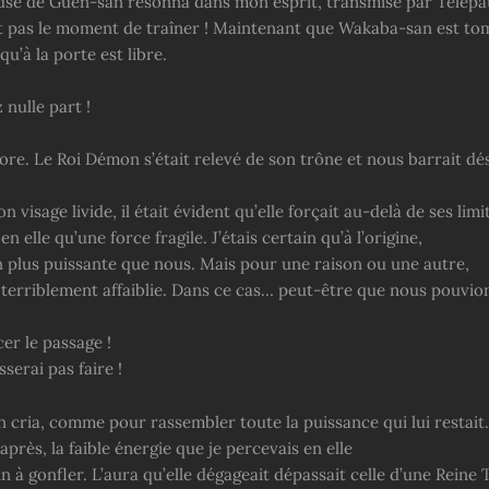
euse de Guen-san résonna dans mon esprit, transmise par Télépat
est pas le moment de traîner ! Maintenant que Wakaba-san est to
qu’à la porte est libre.
 nulle part !
ore. Le Roi Démon s’était relevé de son trône et nous barrait dé
n visage livide, il était évident qu’elle forçait au-delà de ses limi
en elle qu’une force fragile. J’étais certain qu’à l’origine,
en plus puissante que nous. Mais pour une raison ou une autre,
é terriblement affaiblie. Dans ce cas… peut-être que nous pouvion
cer le passage !
sserai pas faire !
 cria, comme pour rassembler toute la puissance qui lui restait.
’après, la faible énergie que je percevais en elle
n à gonfler. L’aura qu’elle dégageait dépassait celle d’une Reine 