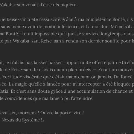
Wakaba-san venait d’être déchiqueté.
ue Reise-san a été ressuscité grâce à ma compétence Bonté, il s’
sans même avoir de moitié inférieure, et l’a mordue. Même s’il a
 Bonté, il était impossible qu’il puisse survivre longtemps dans 
eté par Wakaba-san, Reise-san a rendu son dernier souffle pour 
, je n’allais pas laisser passer l’opportunité offerte par ce bref 
aide de Reise-san. Je n’avais aucun plan précis — c’était un mouv
ne certitude viscérale que c’était maintenant ou jamais. J’ai fonc
evée. La magie qu’elle a lancée pour m’intercepter a été bloquée p
Katia. Et c’est sans doute grâce à une accumulation de chance et
e coïncidences que ma lame a pu l’atteindre.
vasser, morveux ! Ouvre la porte, vite !
e Nexus du Système !』