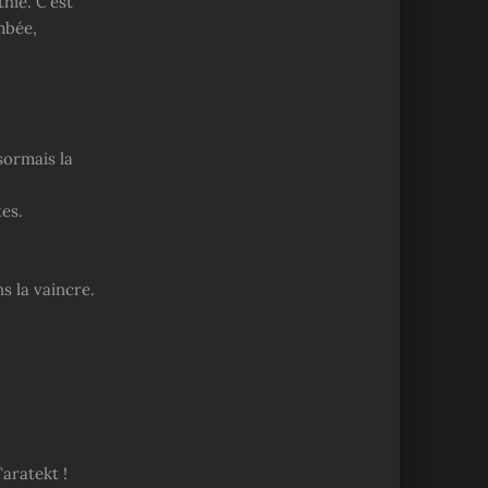
hie. C’est
mbée,
sormais la
tes.
s la vaincre.
Taratekt !