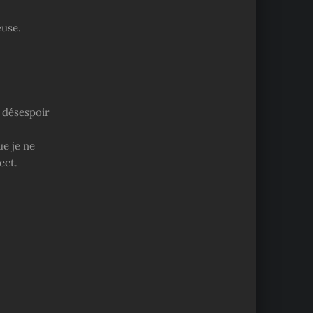
euse.
 désespoir
ue je ne
ect.