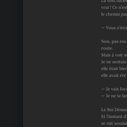
La voix furi
vrai ! Ce n’
le chemin jus
— Vous n’irez
Non, pas enc
route.
Mais à voir so
Je ne sentais 
elle était bi
elle avait ét
— Je vais for
— Je ne te lai
Le Roi Démon
Et l’instant d
se mit soudai