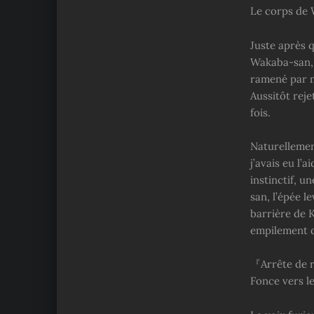
Le corps de 
Juste après q
Wakaba-san, 
ramené par ma
Aussitôt rej
fois.
Naturellement
j’avais eu l’
instinctif, u
san, l’épée l
barrière de 
empilement d
『Arrête de rê
Fonce vers l