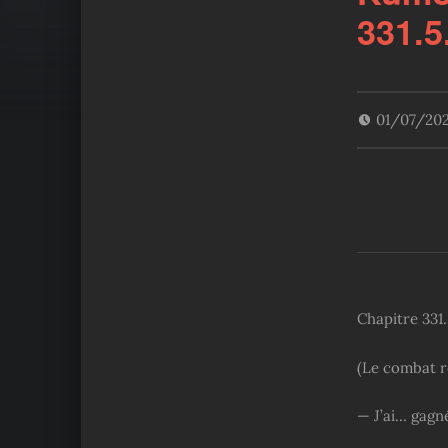
331.5
01/07/20
Chapitre 331.5
(Le combat r
— J’ai… gagn