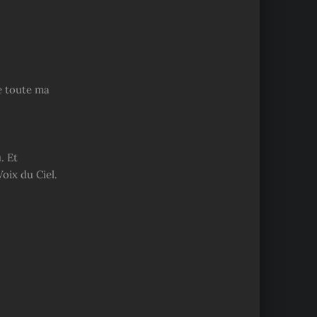
e toute ma
. Et
oix du Ciel.