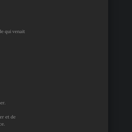
e qui venait
er.
er et de
ce.