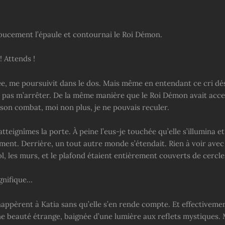
 doucement l’épaule et contournai le Roi Démon.
! Attends !
sée, me poursuivit dans le dos. Mais même en entendant ce cri dé
s pas m’arrêter. De la même manière que le Roi Démon avait acc
son combat, moi non plus, je ne pouvais reculer.
atteignîmes la porte. À peine l’eus-je touchée qu’elle s’illumina et
ent. Derrière, un tout autre monde s’étendait. Rien à voir avec
sol, les murs, et le plafond étaient entièrement couverts de cercl
gnifique…
ppèrent à Katia sans qu’elle s’en rende compte. Et effectivement
ne beauté étrange, baignée d’une lumière aux reflets mystiques.