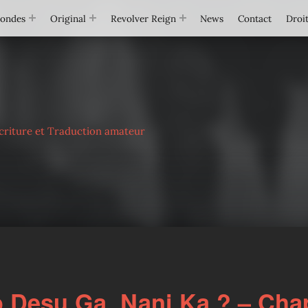
Mondes
Original
Revolver Reign
News
Contact
Droit
criture et Traduction amateur
Desu Ga, Nani Ka ? – Chap