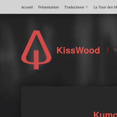
Accueil
Présentation
Traductions
La Tour des 
KissWood
E
Kumo 