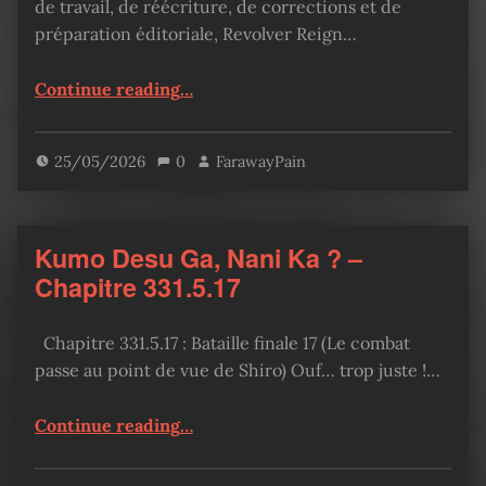
de travail, de réécriture, de corrections et de
préparation éditoriale, Revolver Reign…
“News – Mai 2026 /// Sortie Revolver Reign”
Continue reading
…
25/05/2026
0
FarawayPain
Kumo Desu Ga, Nani Ka ? –
Chapitre 331.5.17
Chapitre 331.5.17 : Bataille finale 17 (Le combat
passe au point de vue de Shiro) Ouf… trop juste !…
“Kumo Desu Ga, Nani Ka ? – Chapitre 331.5.17”
Continue reading
…