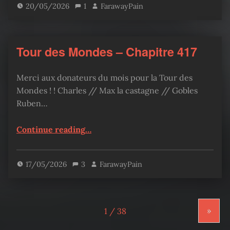
20/05/2026
1
FarawayPain
Tour des Mondes – Chapitre 417
Merci aux donateurs du mois pour la Tour des
Mondes ! ! Charles // Max la castagne // Gobles
Ruben…
“Tour des Mondes – Chapitre 417”
Continue reading
…
17/05/2026
3
FarawayPain
»