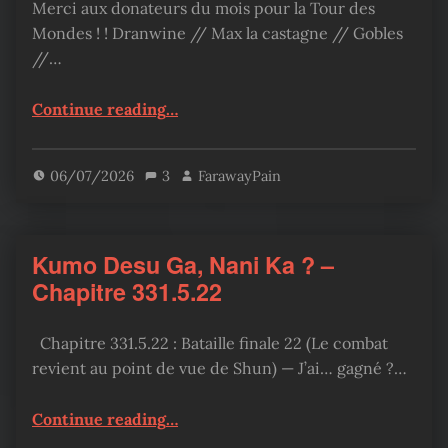
Merci aux donateurs du mois pour la Tour des
Mondes ! ! Dranwine // Max la castagne // Gobles
//…
“Tour des Mondes – Chapitre 424”
Continue reading
…
06/07/2026
3
FarawayPain
Kumo Desu Ga, Nani Ka ? –
Chapitre 331.5.22
Chapitre 331.5.22 : Bataille finale 22 (Le combat
revient au point de vue de Shun) — J’ai… gagné ?…
“Kumo Desu Ga, Nani Ka ? – Chapitre 331.5.22”
Continue reading
…