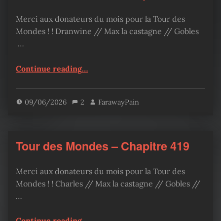
Merci aux donateurs du mois pour la Tour des
Mondes ! ! Dranwine // Max la castagne // Gobles
…
“Tour des Mondes – Chapitre 420”
Continue reading
…
09/06/2026
2
FarawayPain
Tour des Mondes – Chapitre 419
Merci aux donateurs du mois pour la Tour des
Mondes ! ! Charles // Max la castagne // Gobles //
…
“Tour des Mondes – Chapitre 419”
Continue reading
…