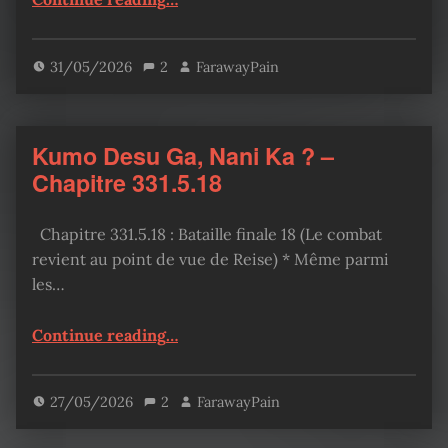
31/05/2026
2
FarawayPain
Kumo Desu Ga, Nani Ka ? –
Chapitre 331.5.18
Chapitre 331.5.18 : Bataille finale 18 (Le combat
revient au point de vue de Reise) * Même parmi
les…
“Kumo Desu Ga, Nani Ka ? – Chapitre 331.5.18”
Continue reading
…
27/05/2026
2
FarawayPain