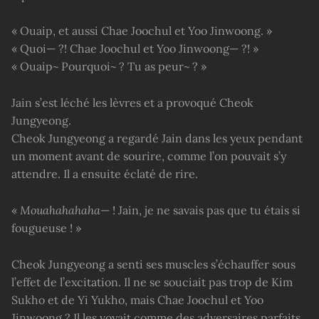
« Ouaip, et aussi Chae Joochul et Yoo Jinwoong. »
« Quoi— ?! Chae Joochul et Yoo Jinwoong— ?! »
« Ouaip~ Pourquoi~ ? Tu as peur~ ? »
Jain s’est léché les lèvres et a provoqué Cheok
Jungyeong.
Cheok Jungyeong a regardé Jain dans les yeux pendant
un moment avant de sourire, comme l’on pouvait s’y
attendre. Il a ensuite éclaté de rire.
«
Mouahahahaha
— ! Jain, je ne savais pas que tu étais si
fougueuse ! »
Cheok Jungyeong a senti ses muscles s’échauffer sous
l’effet de l’excitation. Il ne se souciait pas trop de Kim
Sukho et de Yi Yukho, mais Chae Joochul et Yoo
Jinwoong ? Il les voyait comme des adversaires parfaits