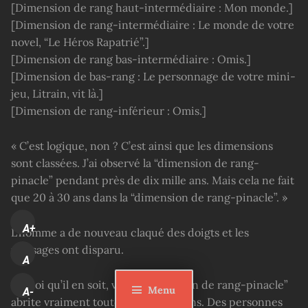
[Dimension de rang haut-intermédiaire : Mon monde.]
[Dimension de rang-intermédiaire : Le monde de votre
novel, “Le Héros Rapatrié”.]
[Dimension de rang bas-intermédiaire : Omis.]
[Dimension de bas-rang : Le personnage de votre mini-
jeu, Litrain, vit là.]
[Dimension de rang-inférieur : Omis.]
« C’est logique, non ? C’est ainsi que les dimensions
sont classées. J’ai observé la “dimension de rang-
pinacle” pendant près de dix mille ans. Mais cela ne fait
que 20 à 30 ans dans la “dimension de rang-pinacle”. »
A+
L’homme a de nouveau claqué des doigts et les
messages ont disparu.
A
« Quoi qu’il en soit, votre “dimension de rang-pinacle”
Menu
A-
abrite vraiment toutes sortes de gens. Des personnes