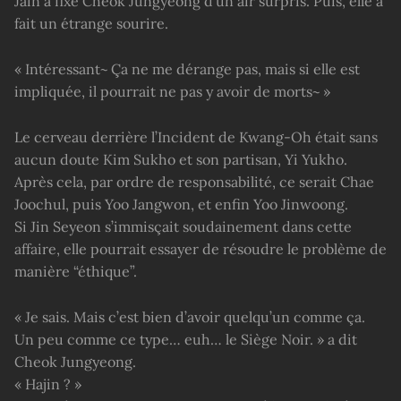
Jain a fixé Cheok Jungyeong d’un air surpris. Puis, elle a
fait un étrange sourire.
« Intéressant~ Ça ne me dérange pas, mais si elle est
impliquée, il pourrait ne pas y avoir de morts~ »
Le cerveau derrière l’Incident de Kwang-Oh était sans
aucun doute Kim Sukho et son partisan, Yi Yukho.
Après cela, par ordre de responsabilité, ce serait Chae
Joochul, puis Yoo Jangwon, et enfin Yoo Jinwoong.
Si Jin Seyeon s’immisçait soudainement dans cette
affaire, elle pourrait essayer de résoudre le problème de
manière “éthique”.
« Je sais. Mais c’est bien d’avoir quelqu’un comme ça.
Un peu comme ce type… euh… le Siège Noir. » a dit
Cheok Jungyeong.
« Hajin ? »