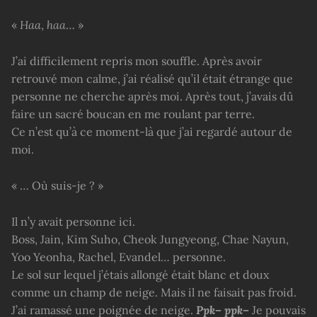
«
Haa
,
haa
… »
J’ai difficilement repris mon souffle. Après avoir
retrouvé mon calme, j’ai réalisé qu’il était étrange que
personne ne cherche après moi. Après tout, j’avais dû
faire un sacré boucan en me roulant par terre.
Ce n’est qu’à ce moment-là que j’ai regardé autour de
moi.
« … Où suis-je ? »
Il n’y avait personne ici.
Boss, Jain, Kim Suho, Cheok Jungyeong, Chae Nayun,
Yoo Yeonha, Rachel, Evandel… personne.
Le sol sur lequel j’étais allongé était blanc et doux
comme un champ de neige. Mais il ne faisait pas froid.
J’ai ramassé une poignée de neige.
Ppk–
ppk–
Je pouvais