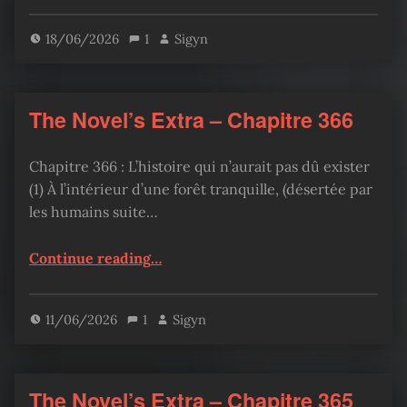
18/06/2026
1
Sigyn
The Novel’s Extra – Chapitre 366
Chapitre 366 : L’histoire qui n’aurait pas dû exister
(1) À l’intérieur d’une forêt tranquille, (désertée par
les humains suite…
“The Novel’s Extra – Chapitre 366”
Continue reading
…
11/06/2026
1
Sigyn
The Novel’s Extra – Chapitre 365