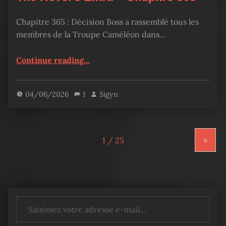
Chapitre 365 : Décision Boss a rassemblé tous les
membres de la Troupe Caméléon dans…
“The Novel’s Extra – Chapitre 365”
Continue reading
…
04/06/2026
1
Sigyn
»
Saisissez votre adresse e-mail…