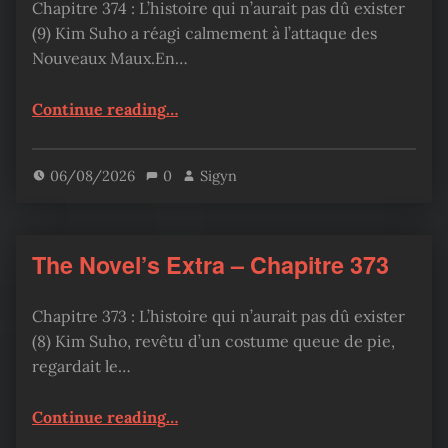
Chapitre 374 : L’histoire qui n’aurait pas dû exister
(9) Kim Suho a réagi calmement à l’attaque des
Nouveaux Maux.En…
“The Novel’s Extra – Chapitre 374”
Continue reading
…
06/08/2026
0
Sigyn
The Novel’s Extra – Chapitre 373
Chapitre 373 : L’histoire qui n’aurait pas dû exister
(8) Kim Suho, revêtu d’un costume queue de pie,
regardait le…
“The Novel’s Extra – Chapitre 373”
Continue reading
…