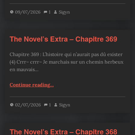
09/07/2026
1
Sigyn
The Novel’s Extra – Chapitre 369
Chapitre 369 : L’histoire qui n’aurait pas dû exister
(4) Crrr– crrr– Je marchais sur un chemin herbeux
en mauvais…
“The Novel’s Extra – Chapitre 369”
Continue reading
…
02/07/2026
1
Sigyn
The Novel’s Extra – Chapitre 368