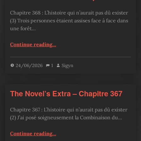
Chapitre 368 : L’histoire qui n’aurait pas dû exister
(3) Trois personnes étaient assises face à face dans
une forêt…
“The Novel’s Extra – Chapitre 368”
Continue reading
…
24/06/2026
1
Sigyn
The Novel’s Extra – Chapitre 367
Chapitre 367 : L’histoire qui n’aurait pas dû exister
(2) J’ai posé soigneusement la Combinaison du…
“The Novel’s Extra – Chapitre 367”
Continue reading
…