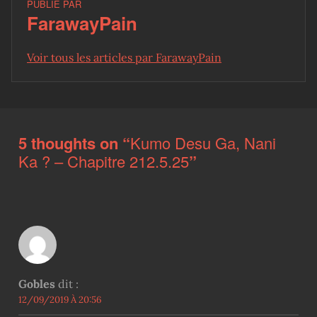
PUBLIÉ PAR
FarawayPain
Voir tous les articles par FarawayPain
Skip back to main navigation
5 thoughts on “
Kumo Desu Ga, Nani
Ka ? – Chapitre 212.5.25
”
Gobles
dit :
12/09/2019 À 20:56