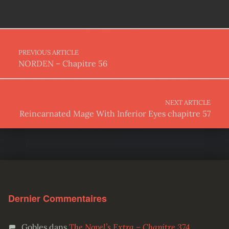
Post navigation
PREVIOUS ARTICLE
NORDEN – Chapitre 56
NEXT ARTICLE
Reincarnated Mage With Inferior Eyes chapitre 57
Dernier Commentaires
Gobles
dans
The Novel’s Extra – Chapitre 374