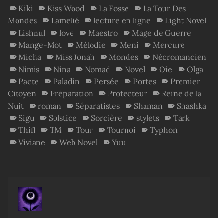
Kiki
Kiss Wood
La Fosse
La Tour Des
Mondes
Lamelié
lecture en ligne
Light Novel
Lishnul
love
Maestro
Mage de Guerre
Mange-Mot
Mélodie
Meni
Mercure
Micha
Miss Jonah
Mondes
Nécromancien
Nimis
Nina
Nomad
Novel
Oie
Olga
Pacte
Paladin
Persée
Portes
Premier
Citoyen
Préparation
Protecteur
Reine de la
Nuit
roman
Séparatistes
Shaman
Shashka
Sigu
Solstice
Sorcière
stylets
Tark
Thiff
TM
Tour
Tournoi
Typhon
Viviane
Web Novel
Yuu