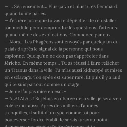
— … Sérieusement… Plus ça va et plus tu es flemmard
quand tu me parles.
— J’espère juste que tu vas te dépêcher de réinstaller
ton module pour comprendre les questions. J’attends
quand même des explications. Commence par eux.
— Alors… Les Phagéens sont envoyés par quelqu’un du
palais d’après le signal de la personne qui nous
espionne. Quelqu’un ne doit pas t’apprécier dans
Jéricho. En même temps… Tu as réussi à faire relâcher
un Titanus dans la ville. Tu m’as aussi kidnappé et mises
en esclavage. Ton épée est super rare. Et puis il y a Lud
qui te suis partout comme un otage.
— Je ne t’ai pas mise en escl –
— ALALALA… ! Si j’étais en charge de la ville, je serais en
colère moi aussi. Après des milliers d’années
tranquilles, il suffit d’un type comme toi pour
bouleverser l’ordre établi. Je serais furax au point
d’envoyer une armée d’élite t’attraper et te…