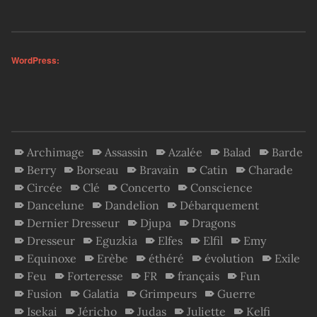
WordPress:
Archimage
Assassin
Azalée
Balad
Barde
Berry
Borseau
Bravain
Catin
Charade
Circée
Clé
Concerto
Conscience
Dancelune
Dandelion
Débarquement
Dernier Dresseur
Djupa
Dragons
Dresseur
Eguzkia
Elfes
Elfil
Emy
Equinoxe
Erèbe
éthéré
évolution
Exile
Feu
Forteresse
FR
français
Fun
Fusion
Galatia
Grimpeurs
Guerre
Isekai
Jéricho
Judas
Juliette
Kelfi