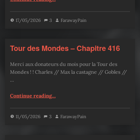
17/05/2026
3
FarawayPain
Tour des Mondes – Chapitre 416
Merci aux donateurs du mois pour la Tour des
Mondes ! ! Charles // Max la castagne // Gobles //
…
“Tour des Mondes – Chapitre 416”
Continue reading
…
11/05/2026
3
FarawayPain