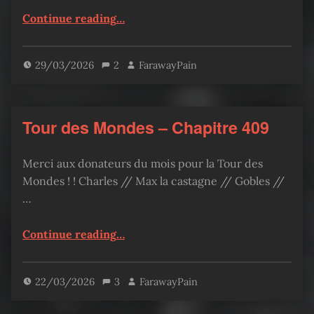
“Tour des Mondes – Chapitre 410”
Continue reading
…
29/03/2026
2
FarawayPain
Tour des Mondes – Chapitre 409
Merci aux donateurs du mois pour la Tour des
Mondes ! ! Charles // Max la castagne // Gobles //
…
“Tour des Mondes – Chapitre 409”
Continue reading
…
22/03/2026
3
FarawayPain