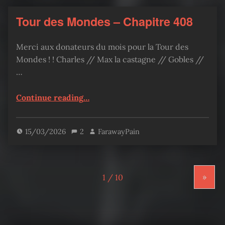
Tour des Mondes – Chapitre 408
Merci aux donateurs du mois pour la Tour des
Mondes ! ! Charles // Max la castagne // Gobles //
…
“Tour des Mondes – Chapitre 408”
Continue reading
…
15/03/2026
2
FarawayPain
»