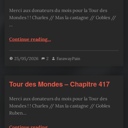
Merci aux donateurs du mois pour la Tour des
Mondes ! ! Charles // Max la castagne // Gobles //
…
“Tour des Mondes – Chapitre 418”
Continue reading
…
25/05/2026
2
FarawayPain
Tour des Mondes – Chapitre 417
Merci aux donateurs du mois pour la Tour des
Mondes ! ! Charles // Max la castagne // Gobles
Ruben…
“Tour des Mondes – Chapitre 417”
Continue reading
…