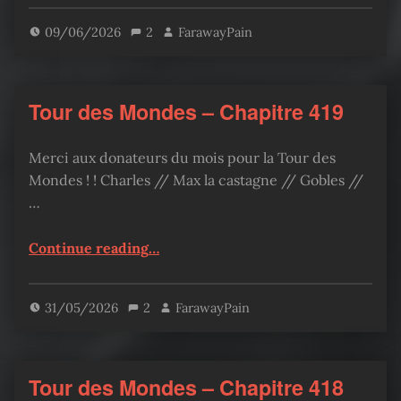
09/06/2026
2
FarawayPain
Tour des Mondes – Chapitre 419
Merci aux donateurs du mois pour la Tour des
Mondes ! ! Charles // Max la castagne // Gobles //
…
“Tour des Mondes – Chapitre 419”
Continue reading
…
31/05/2026
2
FarawayPain
Tour des Mondes – Chapitre 418