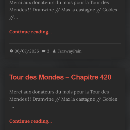
Merci aux donateurs du mois pour la Tour des
Mondes ! ! Dranwine // Max la castagne // Gobles
//…
“Tour des Mondes – Chapitre 424”
Continue reading
…
06/07/2026
3
FarawayPain
Tour des Mondes – Chapitre 420
Merci aux donateurs du mois pour la Tour des
Mondes ! ! Dranwine // Max la castagne // Gobles
…
“Tour des Mondes – Chapitre 420”
Continue reading
…