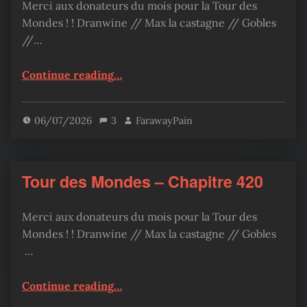
Merci aux donateurs du mois pour la Tour des
Mondes ! ! Dranwine // Max la castagne // Gobles
//…
“Tour des Mondes – Chapitre 424”
Continue reading
…
06/07/2026
3
FarawayPain
Tour des Mondes – Chapitre 420
Merci aux donateurs du mois pour la Tour des
Mondes ! ! Dranwine // Max la castagne // Gobles
…
“Tour des Mondes – Chapitre 420”
Continue reading
…