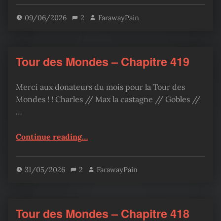
09/06/2026
2
FarawayPain
Tour des Mondes – Chapitre 419
Merci aux donateurs du mois pour la Tour des
Mondes ! ! Charles // Max la castagne // Gobles //
…
“Tour des Mondes – Chapitre 419”
Continue reading
…
31/05/2026
2
FarawayPain
Tour des Mondes – Chapitre 418