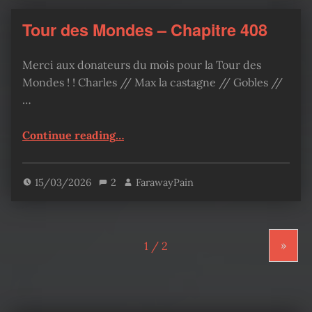
Tour des Mondes – Chapitre 408
Merci aux donateurs du mois pour la Tour des
Mondes ! ! Charles // Max la castagne // Gobles //
…
“Tour des Mondes – Chapitre 408”
Continue reading
…
15/03/2026
2
FarawayPain
»