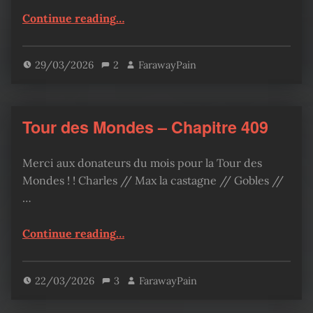
“Tour des Mondes – Chapitre 410”
Continue reading
…
29/03/2026
2
FarawayPain
Tour des Mondes – Chapitre 409
Merci aux donateurs du mois pour la Tour des
Mondes ! ! Charles // Max la castagne // Gobles //
…
“Tour des Mondes – Chapitre 409”
Continue reading
…
22/03/2026
3
FarawayPain