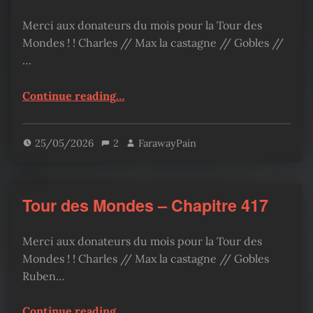
Merci aux donateurs du mois pour la Tour des
Mondes ! ! Charles // Max la castagne // Gobles //
…
“Tour des Mondes – Chapitre 418”
Continue reading
…
25/05/2026
2
FarawayPain
Tour des Mondes – Chapitre 417
Merci aux donateurs du mois pour la Tour des
Mondes ! ! Charles // Max la castagne // Gobles
Ruben…
“Tour des Mondes – Chapitre 417”
Continue reading
…