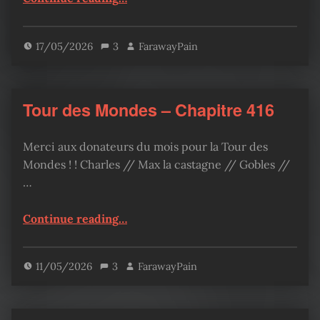
17/05/2026
3
FarawayPain
Tour des Mondes – Chapitre 416
Merci aux donateurs du mois pour la Tour des
Mondes ! ! Charles // Max la castagne // Gobles //
…
“Tour des Mondes – Chapitre 416”
Continue reading
…
11/05/2026
3
FarawayPain