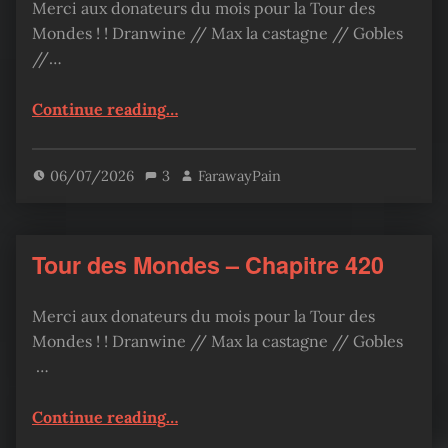
Merci aux donateurs du mois pour la Tour des
Mondes ! ! Dranwine // Max la castagne // Gobles
//…
“Tour des Mondes – Chapitre 424”
Continue reading
…
06/07/2026
3
FarawayPain
Tour des Mondes – Chapitre 420
Merci aux donateurs du mois pour la Tour des
Mondes ! ! Dranwine // Max la castagne // Gobles
…
“Tour des Mondes – Chapitre 420”
Continue reading
…