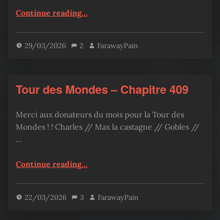
“Tour des Mondes – Chapitre 410”
Continue reading
…
29/03/2026
2
FarawayPain
Tour des Mondes – Chapitre 409
Merci aux donateurs du mois pour la Tour des
Mondes ! ! Charles // Max la castagne // Gobles //
…
“Tour des Mondes – Chapitre 409”
Continue reading
…
22/03/2026
3
FarawayPain