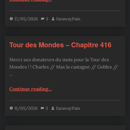
17/05/2026
3
FarawayPain
Tour des Mondes – Chapitre 416
Merci aux donateurs du mois pour la Tour des
Mondes ! ! Charles // Max la castagne // Gobles //
…
“Tour des Mondes – Chapitre 416”
Continue reading
…
11/05/2026
3
FarawayPain