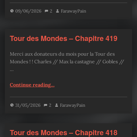
09/06/2026
2
FarawayPain
Tour des Mondes – Chapitre 419
Merci aux donateurs du mois pour la Tour des
Mondes ! ! Charles // Max la castagne // Gobles //
…
“Tour des Mondes – Chapitre 419”
Continue reading
…
31/05/2026
2
FarawayPain
Tour des Mondes – Chapitre 418