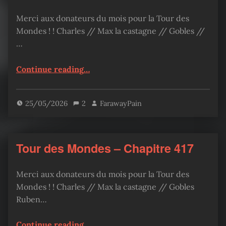
Merci aux donateurs du mois pour la Tour des
Mondes ! ! Charles // Max la castagne // Gobles //
…
“Tour des Mondes – Chapitre 418”
Continue reading
…
25/05/2026
2
FarawayPain
Tour des Mondes – Chapitre 417
Merci aux donateurs du mois pour la Tour des
Mondes ! ! Charles // Max la castagne // Gobles
Ruben…
“Tour des Mondes – Chapitre 417”
Continue reading
…