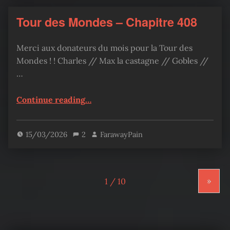
Tour des Mondes – Chapitre 408
Merci aux donateurs du mois pour la Tour des
Mondes ! ! Charles // Max la castagne // Gobles //
…
“Tour des Mondes – Chapitre 408”
Continue reading
…
15/03/2026
2
FarawayPain
»