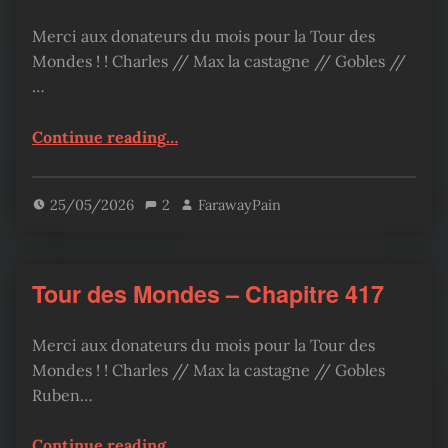
Merci aux donateurs du mois pour la Tour des
Mondes ! ! Charles // Max la castagne // Gobles //
…
“Tour des Mondes – Chapitre 418”
Continue reading
…
25/05/2026
2
FarawayPain
Tour des Mondes – Chapitre 417
Merci aux donateurs du mois pour la Tour des
Mondes ! ! Charles // Max la castagne // Gobles
Ruben…
“Tour des Mondes – Chapitre 417”
Continue reading
…