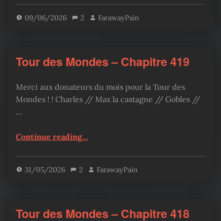
09/06/2026
2
FarawayPain
Tour des Mondes – Chapitre 419
Merci aux donateurs du mois pour la Tour des
Mondes ! ! Charles // Max la castagne // Gobles //
…
“Tour des Mondes – Chapitre 419”
Continue reading
…
31/05/2026
2
FarawayPain
Tour des Mondes – Chapitre 418