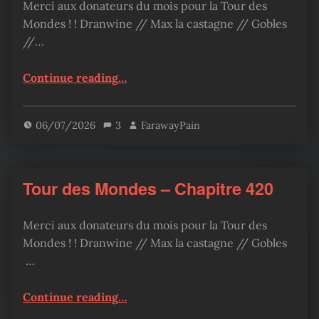
Merci aux donateurs du mois pour la Tour des
Mondes ! ! Dranwine // Max la castagne // Gobles
//…
“Tour des Mondes – Chapitre 424”
Continue reading
…
06/07/2026
3
FarawayPain
Tour des Mondes – Chapitre 420
Merci aux donateurs du mois pour la Tour des
Mondes ! ! Dranwine // Max la castagne // Gobles
…
“Tour des Mondes – Chapitre 420”
Continue reading
…