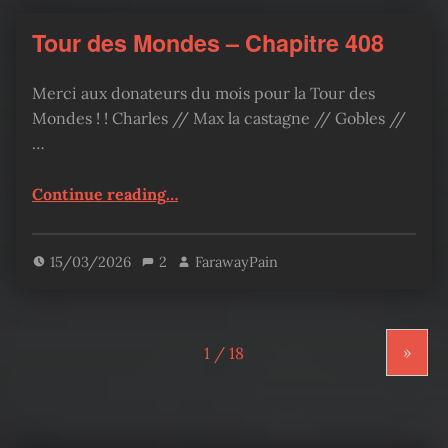
Tour des Mondes – Chapitre 408
Merci aux donateurs du mois pour la Tour des
Mondes ! ! Charles // Max la castagne // Gobles //
…
“Tour des Mondes – Chapitre 408”
Continue reading
…
15/03/2026
2
FarawayPain
»