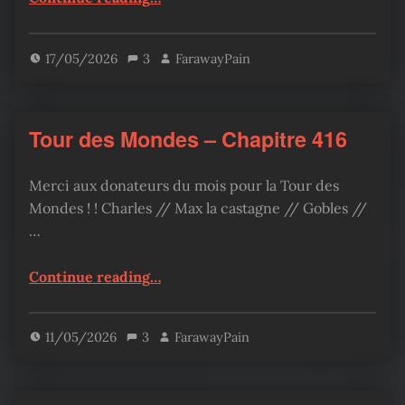
17/05/2026
3
FarawayPain
Tour des Mondes – Chapitre 416
Merci aux donateurs du mois pour la Tour des
Mondes ! ! Charles // Max la castagne // Gobles //
…
“Tour des Mondes – Chapitre 416”
Continue reading
…
11/05/2026
3
FarawayPain