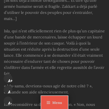
[Ils sont déjà à moitié désorganisés… Et dire qu’une
armée humaine serait si fragile. Zakkart a déjà parlé
d’utiliser le pouvoir des peuples pour s’entraider,
mais…]
Isla, qui n’est officiellement rien de plus qu’un capitaine
d’une bande de mercenaires, laisse échapper un lourd
soupir à l’intérieur de son casque. Voilà à quoi la
situation est réduite après la destruction d’une seule
lance. Elle commence à se demander s’il était vraiment
nécessaire d’endurer tant de choses pour pouvoir
s’infiltrer dans l’armée et elle regrette aussitôt de l’avoir
fait.
A+
« Isla-sama, devrions-nous agir de notre côté ? »,
demande son aide silencieusement.
A
Menu
A-
Isla reconsidère sa dernière réflexion. « Non, nous