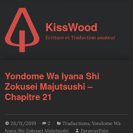
KissWood
Ecriture et Traduction amateur
Yondome Wa Iyana Shi
Zokusei Majutsushi –
Chapitre 21
26/11/2019
2
Traductions
,
Yondome Wa
Iyana Shi Zokusei Majutsushi
FarawayPain