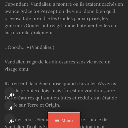
Cependant, Vandalieu a montré où ils étaient cachés en
avance grâce à « Perception de vie », donc bien qu’il
prévoyait de prendre les Goules par surprise, les
guerriers Goules ont réagit immédiatement et les ont
battus unilatéralement.
« Ooooh… » (Vandalieu)
Vandalieu regarde les dinosaures sans vie avec un
visage ému.
Il a ressenti la même chose quand il a vu les Wyverns
pour la première fois, mais là c’est un vrai dinosaure…
A+
Des créatures qui sont éteintes et réduites à l’état de
fossile sur Terre et Origin.
A
Lors des cours élémentaires sur Terre, l’oncle de
Menu
A-
Vandalieu l’a obligé à annuler sa participation à