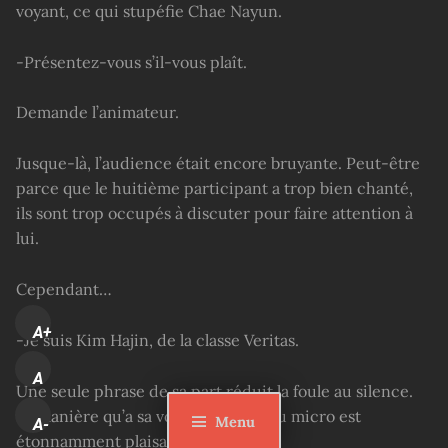
voyant, ce qui stupéfie Chae Nayun.
-Présentez-vous s’il-vous plaît.
Demande l’animateur.
Jusque-là, l’audience était encore bruyante. Peut-être
parce que le huitième participant a trop bien chanté,
ils sont trop occupés à discuter pour faire attention à
lui.
Cependant…
A+
-Je suis Kim Hajin, de la classe Veritas.
A
Une seule phrase de sa part réduit la foule au silence.
La manière qu’a sa voix de sonner au micro est
Menu
A-
étonnamment plaisante.