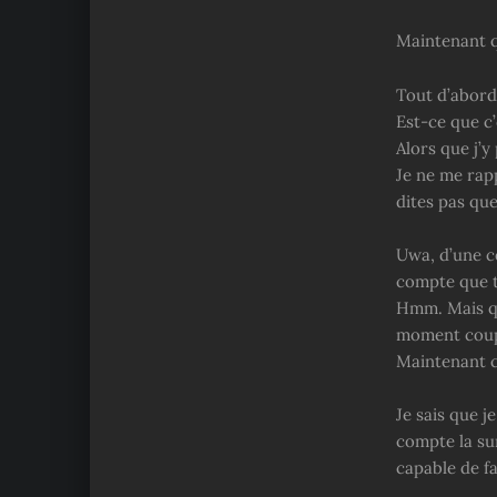
Maintenant q
Tout d’abord,
Est-ce que c’
Alors que j’y 
Je ne me rapp
dites pas qu
Uwa, d’une ce
compte que to
Hmm. Mais qu’
moment coupon
Maintenant c
Je sais que j
compte la sur
capable de fa