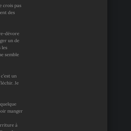
e crois pas
ment des
tre-dévore
ger un de
 les
 me semble
c’est un
léchir. Je
s quelque
voir manger
rriture à