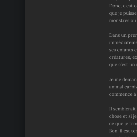
Donc, c’est c
que je puiss
monstres ou 
Dans un premi
immédiatemen
ses enfants 
créatures, e
que c’est un 
Je me demand
animal carniv
commence à m
Il semblerait
chose et si 
ce que je tro
Bon, il est t