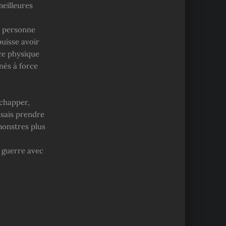
meilleures
e personne
puisse avoir
ce physique
nés à force
échapper,
isais prendre
monstres plus
a guerre avec