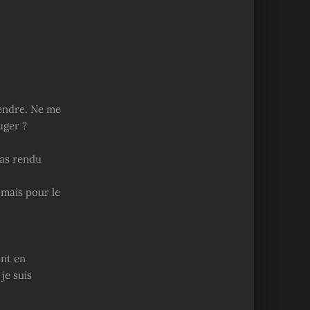
tendre. Ne me
uger ?
pas rendu
 mais pour le
ant en
je suis