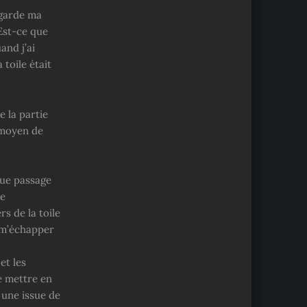
regarde ma
Est-ce que
and j’ai
toile était
 la partie
n moyen de
que passage
ue
s de la toile
e m’échapper
et les
e mettre en
é une issue de