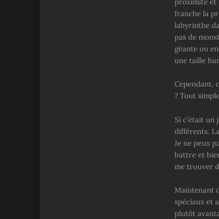
proximité et 
franche la p
labyrinthe da
pas de monst
géante ou enc
une taille hu
Cependant, c
? Tout simpl
Si c’était un 
différents. L
Je ne peux p
battre et bie
me trouver d
Maintenant que
spéciaux et a
plutôt avanta