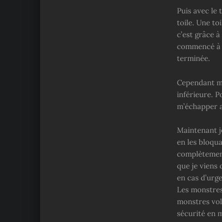
Puis avec le 
toile. Une to
c’est grâce à
commencé à f
terminée.
Cependant ma 
inférieure. P
m’échapper a
Maintenant je
en les bloqu
complètement
que je viens 
en cas d’urg
Les monstres 
monstres vola
sécurité en m