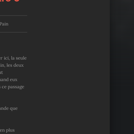
Pain
 ici, la seule
in, les deux
ut
uand eux
s ce passage
rande que
 en plus