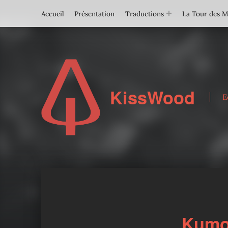
Accueil
Présentation
Traductions
La Tour des 
KissWood
E
Kumo 