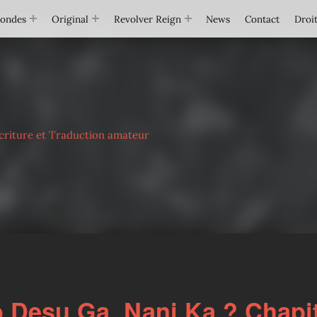
Mondes
Original
Revolver Reign
News
Contact
Droit
criture et Traduction amateur
Desu Ga, Nani Ka ? Chapit