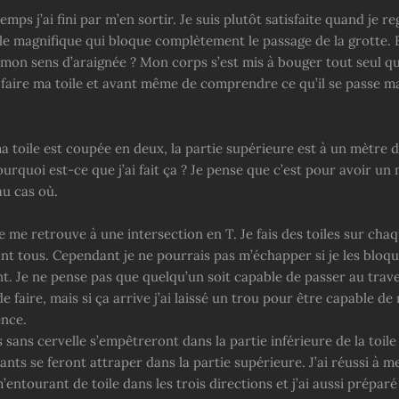
temps j’ai fini par m’en sortir. Je suis plutôt satisfaite quand je 
ile magnifique qui bloque complètement le passage de la grotte. 
 mon sens d’araignée ? Mon corps s’est mis à bouger tout seul qu
aire ma toile et avant même de comprendre ce qu’il se passe ma 
toile est coupée en deux, la partie supérieure est à un mètre de
ourquoi est-ce que j’ai fait ça ? Je pense que c’est pour avoir u
u cas où.
 me retrouve à une intersection en T. Je fais des toiles sur cha
ant tous. Cependant je ne pourrais pas m’échapper si je les bloq
. Je ne pense pas que quelqu’un soit capable de passer au traver
de faire, mais si ça arrive j’ai laissé un trou pour être capable d
ence.
sans cervelle s’empêtreront dans la partie inférieure de la toile 
nts se feront attraper dans la partie supérieure. J’ai réussi à m
’entourant de toile dans les trois directions et j’ai aussi prépar