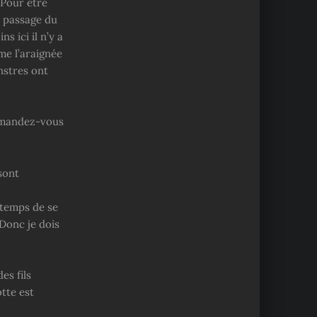
 Pour être
e passage du
s ici il n’y a
me l’araignée
nstres ont
demandez-vous
 sont
 temps de se
 Donc je dois
es fils
tte est