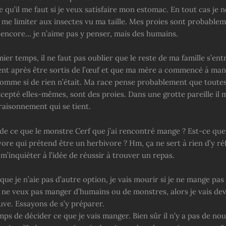
e qu’il me faut si je veux satisfaire mon estomac. En tout cas je n
e me limiter aux insectes vu ma taille. Mes proies sont probable
encore… je n’aime pas y penser, mais des humains.
er temps, il ne faut pas oublier que le reste de ma famille s’en
t après être sortis de l’œuf et que ma mère a commencé à man
comme si de rien n’était. Ma race pense probablement que toutes
xcepté elles-mêmes, sont des proies. Dans une grotte pareille il
raisonnement qui se tient.
e ce que le monstre Cerf que j’ai rencontré mange ? Est-ce que 
ore qui prétend être un herbivore ? Hm, ça ne sert à rien d’y réf
’inquiéter à l’idée de réussir à trouver un repas.
 que je n’aie pas d’autre option, je vais mourir si je ne mange pa
je ne veux pas manger d’humains ou de monstres, alors je vais de
uve. Essayons de s’y préparer.
emps de décider ce que je vais manger. Bien sûr il n’y a pas de nou