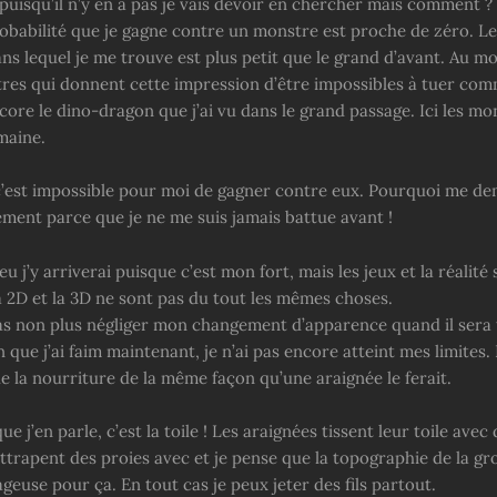
puisqu’il n’y en a pas je vais devoir en chercher mais comment ?
robabilité que je gagne contre un monstre est proche de zéro. L
ns lequel je me trouve est plus petit que le grand d’avant. Au moin
res qui donnent cette impression d’être impossibles à tuer com
ore le dino-dragon que j’ai vu dans le grand passage. Ici les mo
maine.
’est impossible pour moi de gagner contre eux. Pourquoi me 
ement parce que je ne me suis jamais battue avant !
jeu j’y arriverai puisque c’est mon fort, mais les jeux et la réalité
a 2D et la 3D ne sont pas du tout les mêmes choses.
as non plus négliger mon changement d’apparence quand il sera
n que j’ai faim maintenant, je n’ai pas encore atteint mes limites.
e la nourriture de la même façon qu’une araignée le ferait.
 j’en parle, c’est la toile ! Les araignées tissent leur toile avec d
ttrapent des proies avec et je pense que la topographie de la gro
geuse pour ça. En tout cas je peux jeter des fils partout.