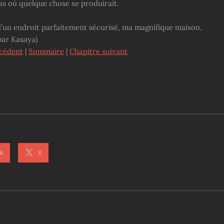
as où quelque chose se produirait.
d’un endroit parfaitement sécurisé, ma magnifique maison.
par Kasaya)
écédent
|
Sommaire
|
Chapitre suivant
k
X