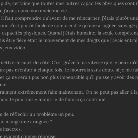
rapide, certaine que toutes mes autres capacités physiques sont 
e j’avais dans mon ancienne vie.
 il faut comprendre qu’avant de me réincarner, j’étais plutôt un
 Donc c’est plutôt facile de comprendre qu’une araignée sauvage 
s capacités physiques. Quand j’étais humaine, la seule compéten
is être fière était le mouvement de mes doigts que j’avais entraî
s jeux vidéo.
mettre ce sujet de côté. C’est grâce à ma vitesse que je peux m’
ux pas m’enfuir à chaque fois. Je mourrais sans doute si je me fa
t ça ne serait pas non plus impensable qu’il puisse y avoir des 
moi.
i vraiment extrêmement faim maintenant. On ne peut pas aller à l
de. Je pourrais « mourir » de faim si ça continue.
s de réfléchir au problème un peu.
ue mange une araignée ?
s insectes.
uste évident comme réponse.