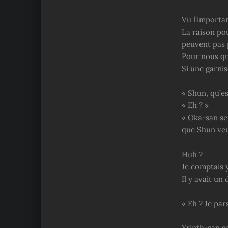
Vu l’importa
La raison pou
peuvent pas p
Pour nous qui
Si une garnis
« Shun, qu’es
« Eh ? »
« Oka-san sem
que Shun veut
Huh ?
Je comptais y
Il y avait un
« Eh ? Je par
Yrinth-san s