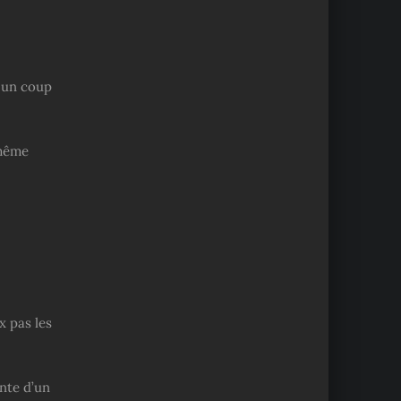
 un coup
 même
x pas les
nte d’un