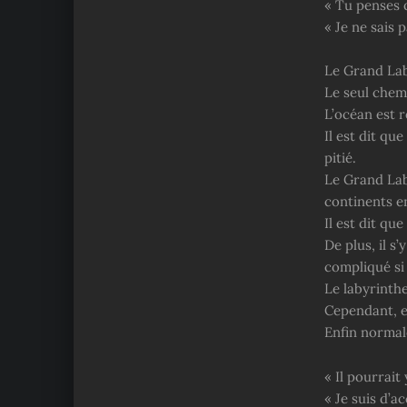
« Tu penses q
« Je ne sais p
Le Grand Lab
Le seul chem
L’océan est 
Il est dit qu
pitié.
Le Grand Lab
continents en
Il est dit que
De plus, il s
compliqué si
Le labyrinthe
Cependant, e
Enfin norma
« Il pourrait
« Je suis d’a