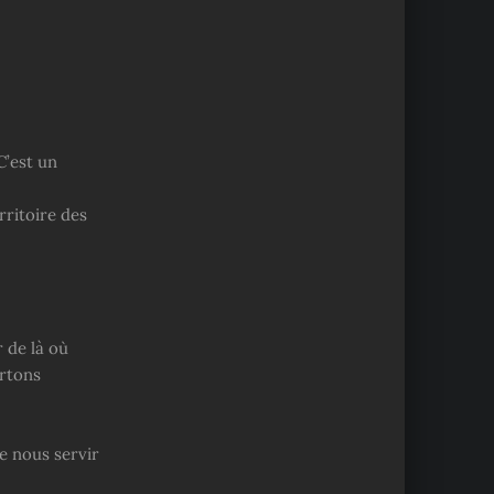
C’est un
rritoire des
r de là où
artons
e nous servir