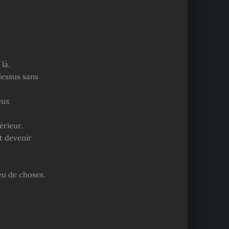
là.
dessus sans
eux
térieur.
t devenir
eu de choses.