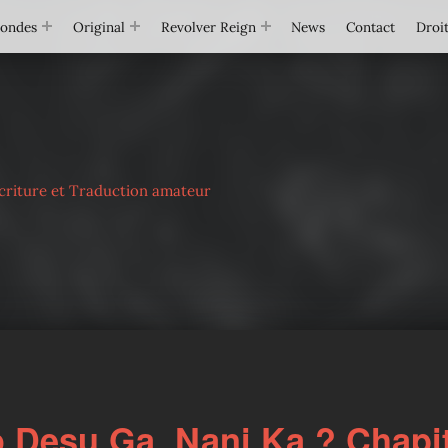
Mondes
Original
Revolver Reign
News
Contact
Droit
criture et Traduction amateur
Desu Ga, Nani Ka ? Chapi