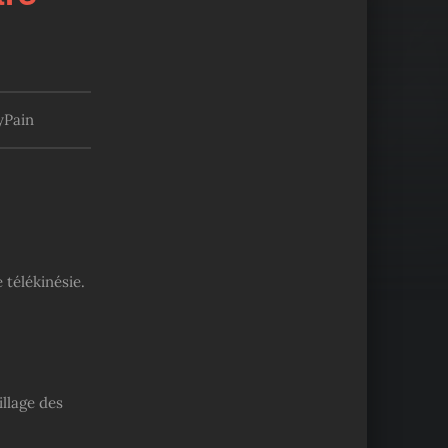
yPain
 télékinésie.
llage des