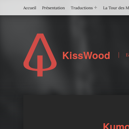
Accueil
Présentation
Traductions
La Tour des 
KissWood
E
Kumo 