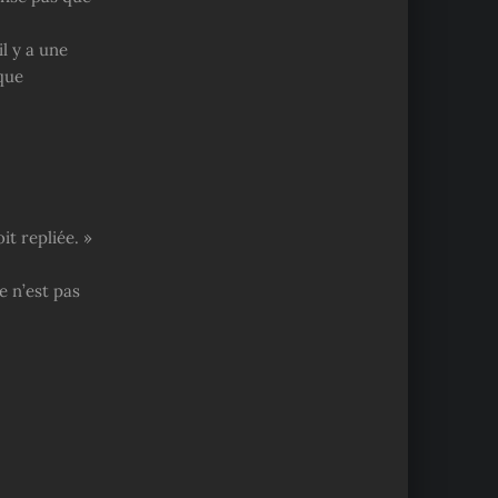
il y a une
 que
it repliée. »
e n’est pas