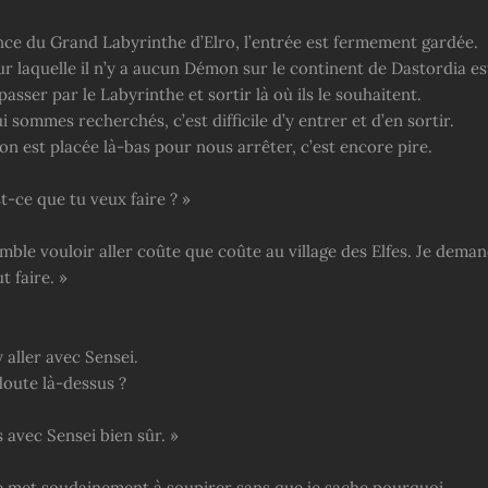
nce du Grand Labyrinthe d’Elro, l’entrée est fermement gardée.
r laquelle il n’y a aucun Démon sur le continent de Dastordia est
asser par le Labyrinthe et sortir là où ils le souhaitent.
 sommes recherchés, c’est difficile d’y entrer et d’en sortir.
on est placée là-bas pour nous arrêter, c’est encore pire.
t-ce que tu veux faire ? »
ble vouloir aller coûte que coûte au village des Elfes. Je deman
 faire. »
 aller avec Sensei.
 doute là-dessus ?
s avec Sensei bien sûr. »
e met soudainement à soupirer sans que je sache pourquoi.