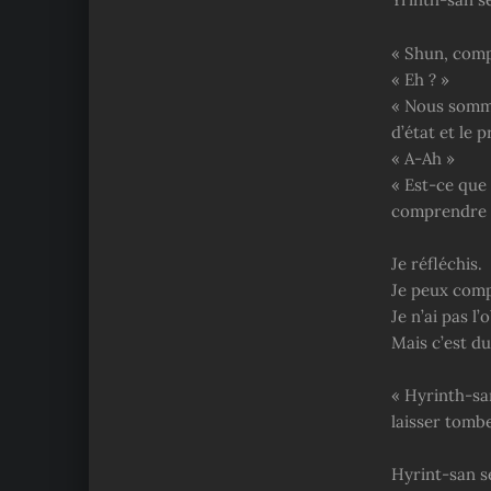
« Shun, comp
« Eh ? »
« Nous somm
d’état et le 
« A-Ah »
« Est-ce que 
comprendre t
Je réfléchis.
Je peux comp
Je n’ai pas l’
Mais c’est d
« Hyrinth-san
laisser tombe
Hyrint-san se