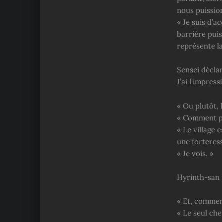
nous puission
« Je suis d’a
barrière puis
représente la
Sensei déclar
J’ai l’impres
« Ou plutôt, 
« Comment pe
« Le village 
une forteress
« Je vois. »
Hyrinth-san 
« Et, commen
« Le seul che