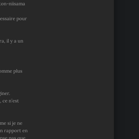
ston-niisama
essaire pour
, il y a un
 comme plus
iner.
 ce n’est
me si je ne
 un rapport en
ense pas que