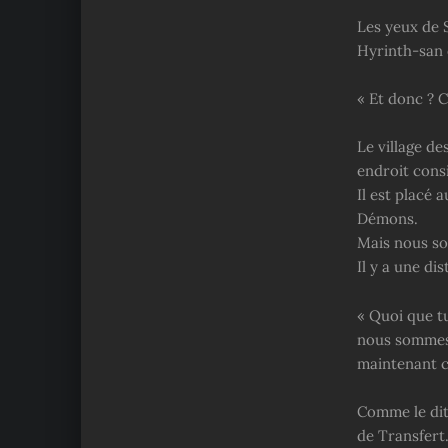
Les yeux de 
Hyrinth-san 
« Et donc ? 
Le village de
endroit cons
Il est placé 
Démons.
Mais nous so
Il y a une di
« Quoi que tu
nous sommes,
maintenant ce
Comme le dit
de Transfert