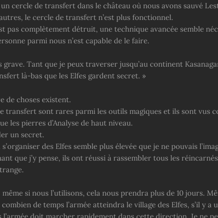
a un cercle de transfert dans le château où nous avons sauvé Le
 autres, le cercle de transfert n’est plus fonctionnel.
est pas complètement détruit, une technique avancée semble néc
ersonne parmi nous n’est capable de le faire.
s grave. Tant que je peux traverser jusqu’au continent Kasanagara
nsfert là-bas que les Elfes gardent secret. »
e de choses existent.
e transfert sont rares parmi les outils magiques et ils sont vus
e les pierres d’Analyse de haut niveau.
er un secret.
 s’organiser des Elfes semble plus élevée que je ne pouvais l’imag
nt que j’y pense, ils ont réussi à rassembler tous les réincarnés,
trange.
même si nous l’utilisons, cela nous prendra plus de 10 jours. Mê
 combien de temps l’armée atteindra le village des Elfes, s’il y a
rs l’armée doit marcher rapidement dans cette direction. Je ne p