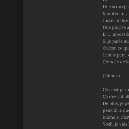
Une stratégie 
Maintenant, i
Juste lui dire
Une phrase a
Err, impossib
Si je parle a
Qu’est-ce que
Je suis peut
Coincée de la
Calme-toi.
Ce n’est pas 
Ça devrait al
De plus, je p
peux dire que
Même si c’es
Yosh, je vais 