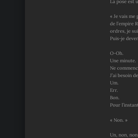
La pose est 
« Je vais me 
de l’empire R
ordres, je su
Puis-je deven
O-Oh.
Une minute.
Ne commence 
J’ai besoin d
Um.
Err.
Bon.
Pour l’instan
« Non. »
Un, non, non