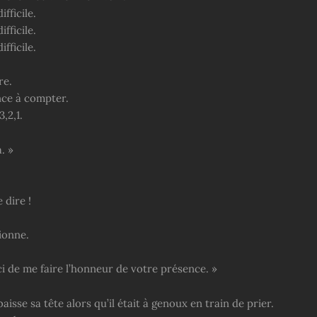
ifficile.
ifficile.
ifficile.
re.
ce à compter.
3,2,1.
. »
e dire !
ionne.
i de me faire l’honneur de votre présence. »
aisse sa tête alors qu’il était à genoux en train de prier.