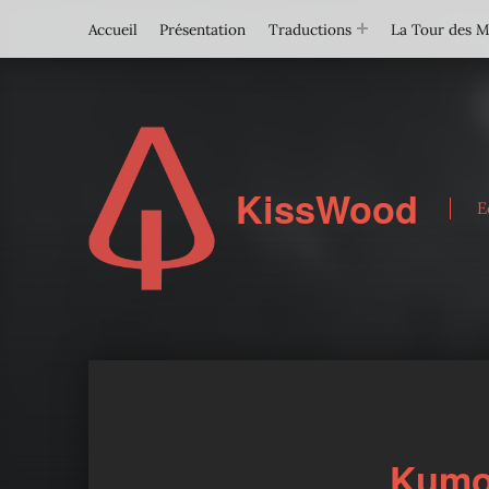
Accueil
Présentation
Traductions
La Tour des 
KissWood
E
Kumo 