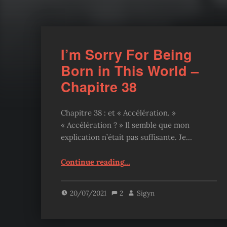
I’m Sorry For Being
Born in This World –
Chapitre 38
Chapitre 38 : et « Accélération. »
« Accélération ? » Il semble que mon
explication n’était pas suffisante. Je…
“I’m Sorry For Being Born in This World – Chapitre 38”
Continue reading
…
20/07/2021
2
Sigyn