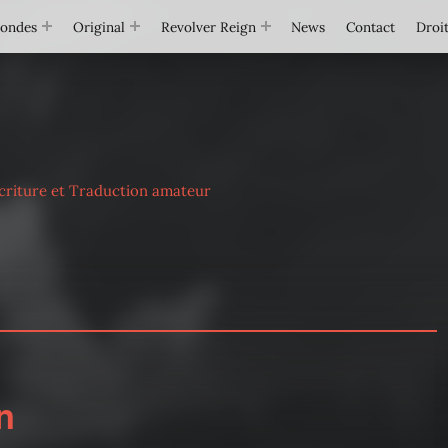
Mondes
Original
Revolver Reign
News
Contact
Droit
criture et Traduction amateur
n