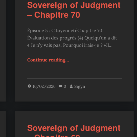
Sovereign of Judgment
– Chapitre 70
Épisode 5 : CitoyennetéChapitre 70 :
Évaluation des progrès (4) Quelqu’un a dit :
« Je n’y vais pas. Pourquoi irais-je ? »Il…
“Sovereign of Judgment – Chapitre 70”
Continue reading
…
16/02/2026
0
Sigyn
Sovereign of Judgment