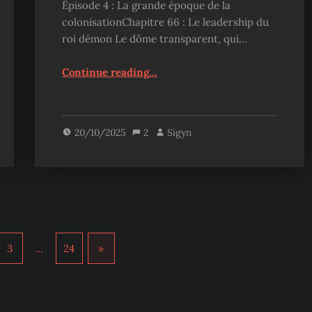
Épisode 4 : La grande époque de la
colonisationChapitre 66 : Le leadership du
roi démon Le dôme transparent, qui…
“Sovereign of Judgment – Chapitre 66”
Continue reading
…
20/10/2025
2
Sigyn
3
…
24
»
Next page