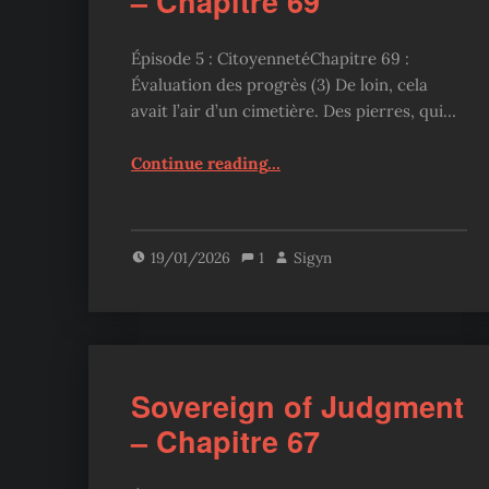
– Chapitre 69
Épisode 5 : CitoyennetéChapitre 69 :
Évaluation des progrès (3) De loin, cela
avait l’air d’un cimetière. Des pierres, qui…
“Sovereign of Judgment – Chapitre 69”
Continue reading
…
19/01/2026
1
Sigyn
Sovereign of Judgment
– Chapitre 67