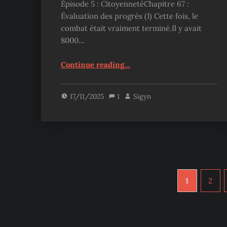
Épisode 5 : CitoyennetéChapitre 67 :
Évaluation des progrès (1) Cette fois, le
combat était vraiment terminé.Il y avait
8000…
“Sovereign of Judgment – Chapitre 67”
Continue reading
…
17/11/2025
1
Sigyn
1
2