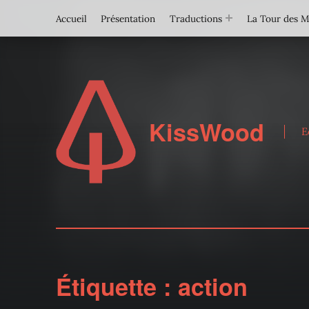
Accueil
Présentation
Traductions
La Tour des 
KissWood
E
Étiquette :
action