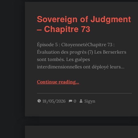
Sovereign of Judgment
– Chapitre 73
Épisode 5 : CitoyennetéChapitre 73 :
Évaluation des progrès (7) Les Berserkers
sont tombés. Les guêpes
interdimensionnelles ont déployé leurs…
“Sovereign of Judgment – Chapitre 73”
Continue reading
…
18/05/2026
0
Sigyn