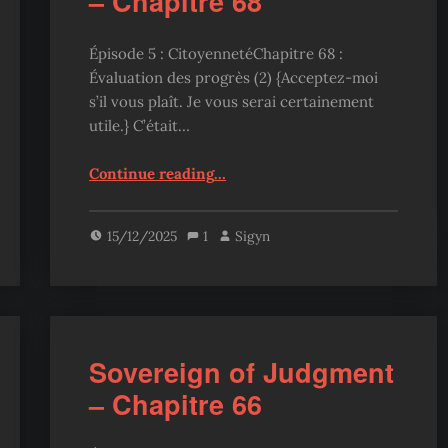
– Chapitre 68
Épisode 5 : CitoyennetéChapitre 68 :
Évaluation des progrès (2) {Acceptez-moi
s’il vous plaît. Je vous serai certainement
utile.} C’était…
“Sovereign of Judgment – Chapitre 68”
Continue reading
…
15/12/2025
1
Sigyn
Sovereign of Judgment
– Chapitre 66