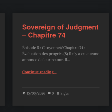
Sovereign of Judgment
– Chapitre 74
Épisode 5 : CitoyennetéChapitre 74 :
Évaluation des progrès (8) Il n’y a eu aucune
annonce de leur retour. Il…
“Sovereign of Judgment – Chapitre 74”
Continue reading
…
15/06/2026
0
Sigyn