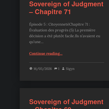
Sovereign of Judgment
– Chapitre 71
Épisode 5 : CitoyennetéChapitre 71 :
Évaluation des progrès (5) La première
décision a été plutôt facile.Ils n’avaient eu
qu’une…
“Sovereign of Judgment – Chapitre 71”
Continue reading
…
16/03/2026
1
Sigyn
Sovereign of Judgment