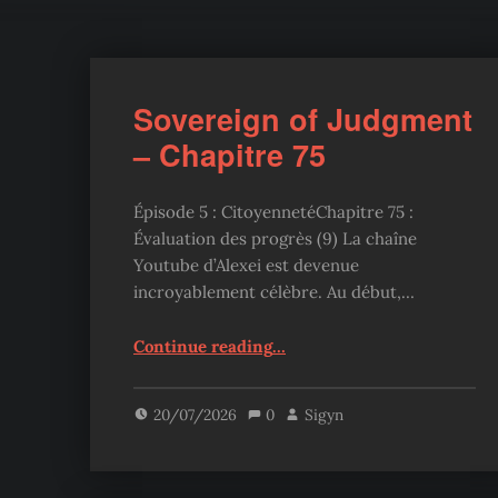
Sovereign of Judgment
– Chapitre 75
Épisode 5 : CitoyennetéChapitre 75 :
Évaluation des progrès (9) La chaîne
Youtube d’Alexei est devenue
incroyablement célèbre. Au début,…
“Sovereign of Judgment – Chapitre 75”
Continue reading
…
20/07/2026
0
Sigyn