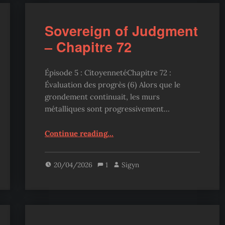
Sovereign of Judgment
– Chapitre 72
Épisode 5 : CitoyennetéChapitre 72 :
Évaluation des progrès (6) Alors que le
grondement continuait, les murs
métalliques sont progressivement…
“Sovereign of Judgment – Chapitre 72”
Continue reading
…
20/04/2026
1
Sigyn