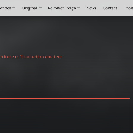
Mondes
Original
Revolver Reign
News
Contact
Droit
criture et Traduction amateur