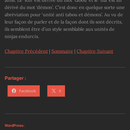
ainsi. Le ‘Kin’ est dérivé du mot ‘tabou’ et le ‘ma’ est lui
dérivé du mot ‘démon’. C’est donc en quelque sorte une
abréviation pour ‘unité anti tabou et démons’. Au vu de
leur façon de parler et de la façon dont ils sont décrits,
ils semblent être d’un style semblable aux unités de
ninjas endurcis.
Chapitre Précédent
|
Sommaire
|
Chapitre Suivant
Partager :
Facebook
X
WordPress: