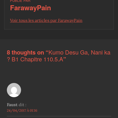
PUBLIÉ PAR
FarawayPain
Voir tous les articles par FarawayPain
Skip back to main navigation
8 thoughts on “
Kumo Desu Ga, Nani ka
? B1 Chapitre 110.5.A
”
Faust
dit :
24/04/2017 À 01:16