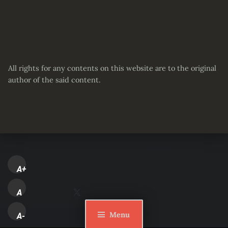
All rights for any contents on this website are to the original
author of the said content.
A+
Partager :
A
Facebook
X
Menu
A-