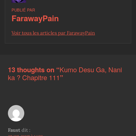
PUBLIÉ PAR
FarawayPain
Voir tous les articles par FarawayPain
Skip back to main navigation
13 thoughts on “
Kumo Desu Ga, Nani
ka ? Chapitre 111
”
Faust
dit :