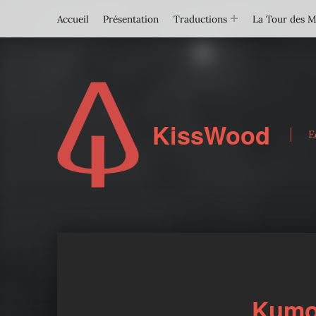
Accueil
Présentation
Traductions
La Tour des 
KissWood
E
Kumo 