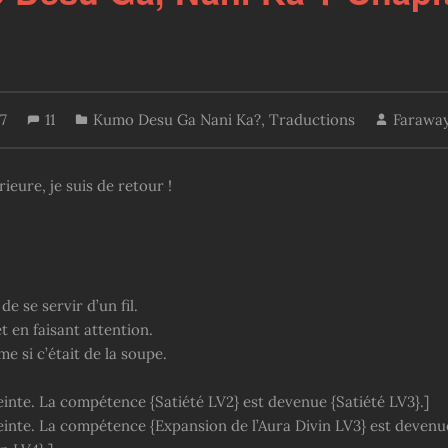
17
11
Kumo Desu Ga Nani Ka?
,
Traductions
Farawa
eure, je suis de retour !
e se servir d’un fil.
 en faisant attention.
 si c’était de la soupe.
einte. La compétence {Satiété LV2} est devenue {Satiété LV3}.]
teinte. La compétence {Expansion de l’Aura Divin LV3} est deven