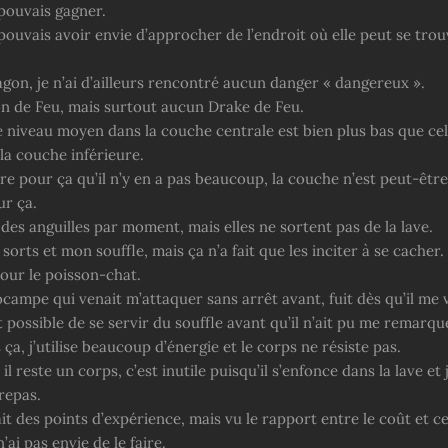
pouvais gagner.
ouvais avoir envie d’approcher de l’endroit où elle peut se trou
gon, je n’ai d’ailleurs rencontré aucun danger « dangereux ».
n de Feu, mais surtout aucun Drake de Feu.
e niveau moyen dans la couche centrale est bien plus bas que cel
la couche inférieure.
re pour ça qu’il n’y en a pas beaucoup, la couche n’est peut-êtr
ur ça.
r des anguilles par moment, mais elles ne sortent pas de la lave.
s sorts et mon souffle, mais ça n’a fait que les inciter à se cacher.
pour le poisson-chat.
ampe qui venait m’attaquer sans arrêt avant, fuit dès qu’il me v
 possible de se servir du souffle avant qu’il n’ait pu me remarqu
is ça, j’utilise beaucoup d’énergie et le corps ne résiste pas.
 reste un corps, c’est inutile puisqu’il s’enfonce dans la lave et
repas.
it des points d’expérience, mais vu le rapport entre le coût et c
’ai pas envie de le faire.