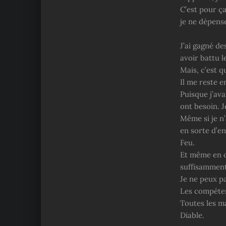
C’est pour ça
je ne dépens
J’ai gagné de
avoir battu l
Mais, c’est 
Il me reste 
Puisque j’av
ont besoin. J
Même si je n’
en sorte d’e
Feu.
Et même en c
suffisamment
Je ne peux p
Les compéten
Toutes les m
Diable.