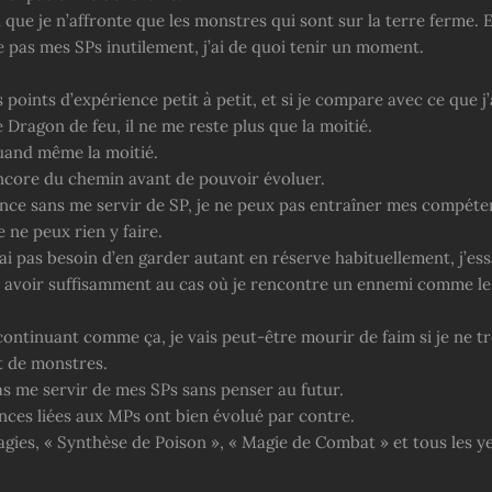
 que je n’affronte que les monstres qui sont sur la terre ferme. E
e pas mes SPs inutilement, j’ai de quoi tenir un moment.
s points d’expérience petit à petit, et si je compare avec ce que j
e Dragon de feu, il ne me reste plus que la moitié.
quand même la moitié.
encore du chemin avant de pouvoir évoluer.
ance sans me servir de SP, je ne peux pas entraîner mes compéte
e ne peux rien y faire.
ai pas besoin d’en garder autant en réserve habituellement, j’ess
n avoir suffisamment au cas où je rencontre un ennemi comme l
ontinuant comme ça, je vais peut-être mourir de faim si je ne t
 de monstres.
as me servir de mes SPs sans penser au futur.
ces liées aux MPs ont bien évolué par contre.
agies, « Synthèse de Poison », « Magie de Combat » et tous les y