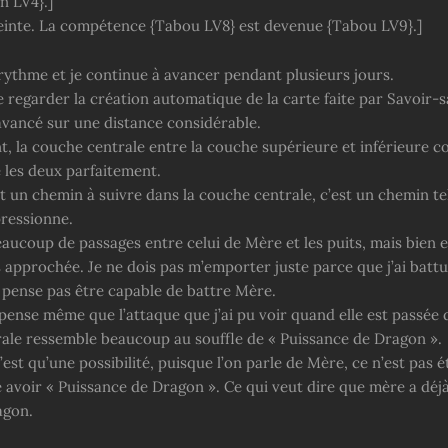
in LV4}.]
teinte. La compétence {Tabou LV8} est devenue {Tabou LV9}.]
 rythme et je continue à avancer pendant plusieurs jours.
de regarder la création automatique de la carte faite par Savoir
 avancé sur une distance considérable.
 la couche centrale entre la couche supérieure et inférieure c
 les deux parfaitement.
ait un chemin à suivre dans la couche centrale, c’est un chemin t
ressionne.
eaucoup de passages entre celui de Mère et les puits, mais bien 
s approchée. Je ne dois pas m’emporter juste parce que j’ai batt
e pense pas être capable de battre Mère.
e pense même que l’attaque que j’ai pu voir quand elle est passée 
ale ressemble beaucoup au souffle de « Puissance de Dragon ».
est qu’une possibilité, puisque l’on parle de Mère, ce n’est pas 
e avoir « Puissance de Dragon ». Ce qui veut dire que mère a déjà 
agon.