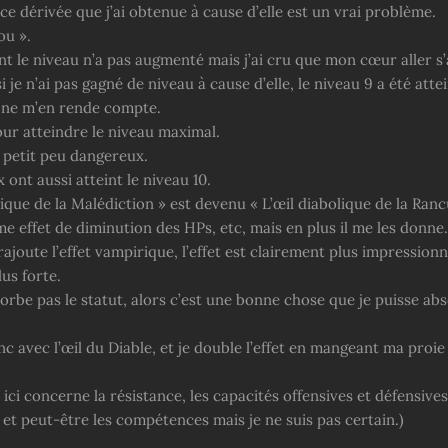
e dérivée que j’ai obtenue à cause d’elle est un vrai problème.
ou ».
 le niveau n’a pas augmenté mais j’ai cru que mon cœur aller s’
 je n’ai pas gagné de niveau à cause d’elle, le niveau 9 a été atte
 ne m’en rende compte.
our atteindre le niveau maximal.
t petit peu dangereux.
 ont aussi atteint le niveau 10.
lique de la Malédiction » est devenu « L’œil diabolique de la Ranc
me effet de diminution des HPs, etc, mais en plus il me les donne.
rajoute l’effet vampirique, l’effet est clairement plus impression
us forte.
orbe pas le statut, alors c’est une bonne chose que je puisse abs
c avec l’œil du Diable, et je double l’effet en mangeant ma proie 
t ici concerne la résistance, les capacités offensives et défensives,
et peut-être les compétences mais je ne suis pas certain.)