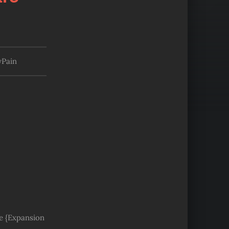
yPain
ue {Expansion