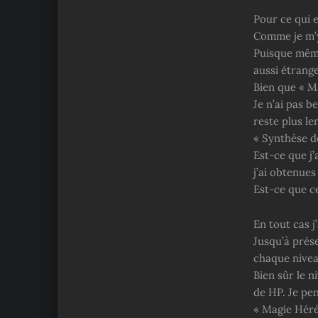
Pour ce qui e
Comme je m’y
Puisque même
aussi étrang
Bien que « Ma
Je n’ai pas b
reste plus le
« Synthèse d
Est-ce que j
j’ai obtenue
Est-ce que c
En tout cas 
Jusqu’à prése
chaque nivea
Bien sûr le n
de HP. Je pe
« Magie Hérét