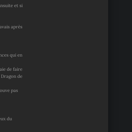
nsuite et si
’avais après
nces qui en
aie de faire
e Dragon de
rouve pas
eux du