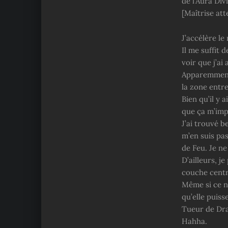
de l’Aura Div
[Maîtrise at
J’accélère le
Il me suffit 
voir que j’ai
Apparemment,
la zone entre
Bien qu’il y 
que ça m’imp
J’ai trouvé b
m’en suis pa
de Feu. Je n
D’ailleurs, j
couche centr
Même si ce n’
qu’elle puiss
Tueur de Dr
Hahha.