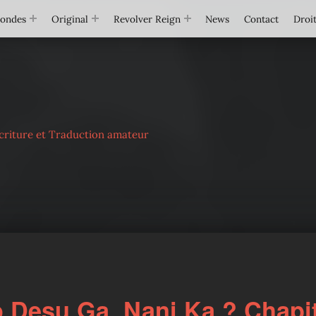
Mondes
Original
Revolver Reign
News
Contact
Droit
criture et Traduction amateur
Desu Ga, Nani Ka ? Chapi