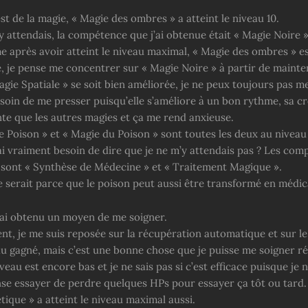
st de la magie, « Magie des ombres » a atteint le niveau 10.
 attendais, la compétence que j’ai obtenue était « Magie Noire »
 après avoir atteint le niveau maximal, « Magie des ombres » e
e, je pense me concentrer sur « Magie Noire » à partir de mainte
gie Spatiale » se soit bien améliorée, je ne peux toujours pas me
esoin de me presser puisqu’elle s’améliore à un bon rythme, sa c
nte que les autres magies et ça me rend anxieuse.
e Poison » et « Magie du Poison » sont toutes les deux au nivea
’ai vraiment besoin de dire que je ne m’y attendais pas ? Les co
s sont « Synthèse de Médecine » et « Traitement Magique ».
e serait parce que le poison peut aussi être transformé en médi
j’ai obtenu un moyen de me soigner.
nt, je me suis reposée sur la récupération automatique et sur le
u gagné, mais c’est une bonne chose que je puisse me soigner ré
iveau est encore bas et je ne sais pas si c’est efficace puisque je 
nse essayer de perdre quelques HPs pour essayer ça tôt ou tard.
ique » a atteint le niveau maximal aussi.