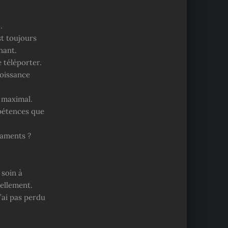
.
st toujours
nant.
 téléporter.
roissance
u maximal.
mpétences que
caments ?
 soin à
ellement.
n’ai pas perdu