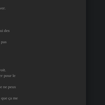
ver.
ui des
e pas
oit.
er pour le
 je ne peux
e que ça me