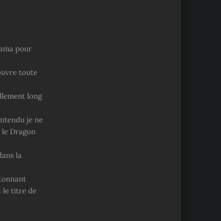
-sama pour
ouvre toute
ellement long
entendu je ne
u le Dragon
dans la
étonnant
le titre de