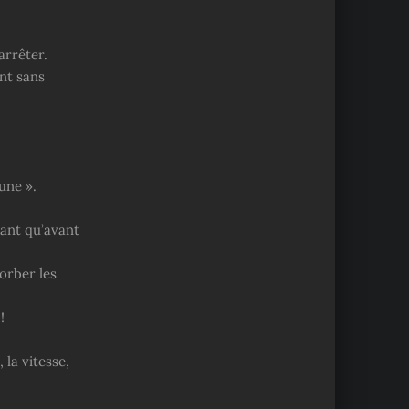
arrêter.
int sans
une ».
nant qu’avant
orber les
!
 la vitesse,