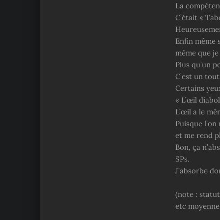
La compétenc
C’était « Tab
Heureusement
Enfin même si
même que je
Plus qu’un p
C’est un tou
Certains yeux
« L’œil diabo
L’œil a le mê
Puisque l’on 
et me rend pl
Bon, ça n’abs
SPs.
J’absorbe don
(note : statu
etc moyenne 