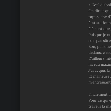
« L’œil diabo
On dirait que
rapproche d’
état stationn
élément que 
Puisque je ne
suis pas sûre
Bon, puisque
dedans, c’est
D’ailleurs mêm
niveau maxim
J’ai acquis l
Et malheureu
m’entraînant
Finalement il
Pour ce qui e
travers la ma