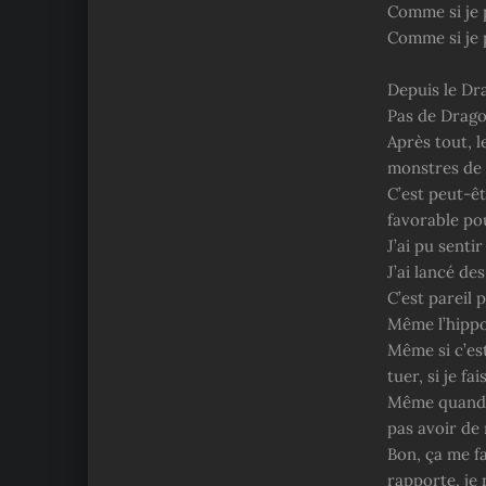
Comme si je 
Comme si je p
Depuis le Dra
Pas de Drago
Après tout, l
monstres de 
C’est peut-êt
favorable po
J’ai pu senti
J’ai lancé de
C’est pareil 
Même l’hippoc
Même si c’est
tuer, si je fa
Même quand il
pas avoir de 
Bon, ça me fa
rapporte, je n