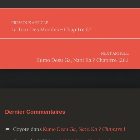
Post navigation
PREVIOUS ARTICLE
La Tour Des Mondes – Chapitre 57
NEXT ARTICLE
Kumo Desu Ga, Nani Ka ? Chapitre 126.1
Dernier Commentaires
Coyote
dans
Kumo Desu Ga, Nani Ka ? Chapitre 1