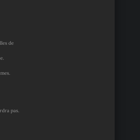
lles de
e.
rmes.
erdra pas.