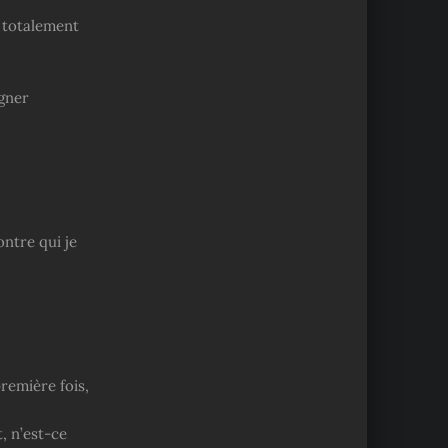
t totalement
gner
ntre qui je
remière fois,
, n’est-ce