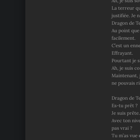
Ah, je suis s
La terreur qu
justifiée. Je 
Dragon de Ter
Au point que
facilement.
C’est un enne
Effrayant.
Pourtant je s
Ah, je suis c
Maintenant, j
ne pouvais r
Dragon de Te
Es-tu prêt ?
Je suis prête.
Avec ton nive
pas vrai ?
Tu m’as vue e