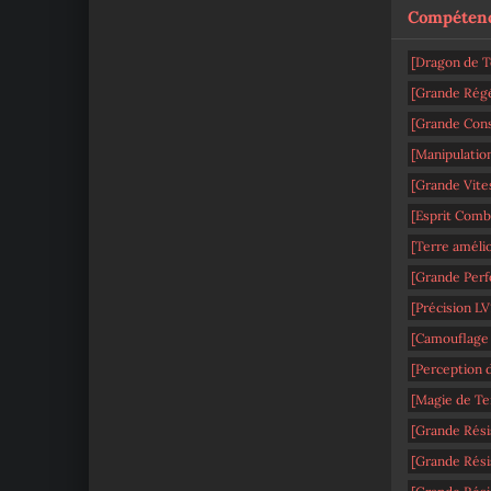
Compétenc
[Dragon de T
[Grande Rég
[Grande Con
[Manipulatio
[Grande Vite
[Esprit Comb
[Terre améli
[Grande Perf
[Précision LV
[Camouflage
[Perception 
[Magie de Te
[Grande Rési
[Grande Résis