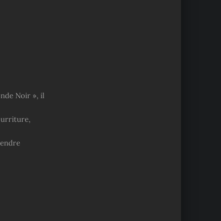
de Noir », il
urriture,
rendre