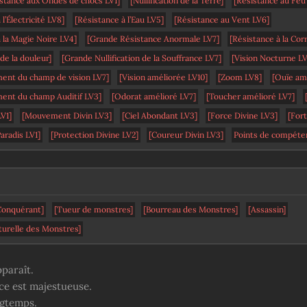
stance aux Ondes de chocs LV1]
[Nullification de la Terre]
[Résistance au Feu
 l’Électricité LV8]
[Résistance à l’Eau LV5]
[Résistance au Vent LV6]
 la Magie Noire LV4]
[Grande Résistance Anormale LV7]
[Résistance à la Cor
 de la douleur]
[Grande Nullification de la Souffrance LV7]
[Vision Nocturne LV
ent du champ de vision LV7]
[Vision améliorée LV10]
[Zoom LV8]
[Ouïe am
ent du champ Auditif LV3]
[Odorat amélioré LV7]
[Toucher amélioré LV7]
LV1]
[Mouvement Divin LV3]
[Ciel Abondant LV3]
[Force Divine LV3]
[For
aradis LV1]
[Protection Divine LV2]
[Coureur Divin LV3]
Points de compéten
Conquérant]
[Tueur de monstres]
[Bourreau des Monstres]
[Assassin]
turelle des Monstres]
paraît.
e est majestueuse.
ngtemps.