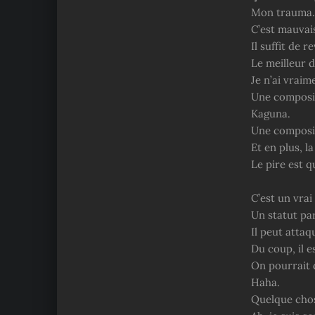
Mon trauma.
C’est mauvai
Il suffit de 
Le meilleur 
Je n’ai vraim
Une composit
Kaguna.
Une composit
Et en plus, l
Le pire est q
C’est un vrai
Un statut par
Il peut attaq
Du coup, il es
On pourrait d
Haha.
Quelque chos