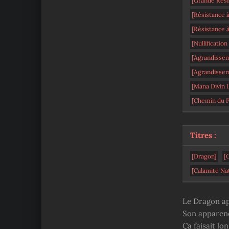
[Grande Rési
[Résistance à
[Résistance à
[Nullification
[Agrandissem
[Agrandissem
[Mana Divin 
[Chemin du P
Titres :
[Dragon]
[
[Calamité Na
Le Dragon ap
Son apparenc
Ça faisait lo