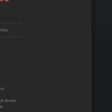
Pain
tre
je devais
me