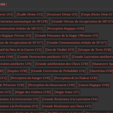
es :
erre LV3]
[Écaille Divine LV2]
[Structure Divine LV1]
[Corps d’Acier Divin LV
énération automatique de HP LV8]
[Grande Vitesse de récupération de MP LV5
sommation réduite de MP LV5]
[Perception Magique LV10]
n Magique Précise LV1]
[Grande Puissance de la Magie Offensive LV1]
sse de récupération de SP LV7]
[Grande Consommation réduite de SP LV7]
atif du Dieu de la Guerre LV3]
[Don de Vitalité LV3]
[Attaque de Terre LV10]
orée LV10]
[Grande Destruction améliorée LV3]
[Grande Lacération amélioré
oration améliorée LV8]
[Grande amélioration des Chocs LV10]
[Manœuvre Spa
10]
[Esquive LV10]
[Grande Correction de Probabilité LV4]
[Discrétion LV10]
 LV3]
[Perception du Danger LV10]
[Perception de la Chaleur LV10]
de Présence LV10]
[Perception du Mouvement LV10]
[Limon Magique LV10]
rre LV5]
[Magie des Ombres LV10]
[Magie Noire LV7]
stance à la Destruction LV1]
[Grande Résistance à la Lacération LV4]
tance à la Perforation LV3]
[Grande Résistance aux Chocs LV5]