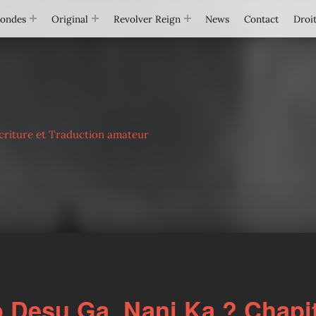
Mondes
Original
Revolver Reign
News
Contact
Droit
criture et Traduction amateur
Desu Ga, Nani Ka ? Chapi