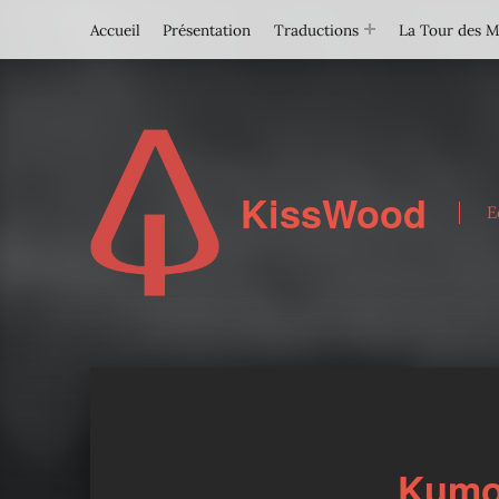
Accueil
Présentation
Traductions
La Tour des 
KissWood
E
Kumo 