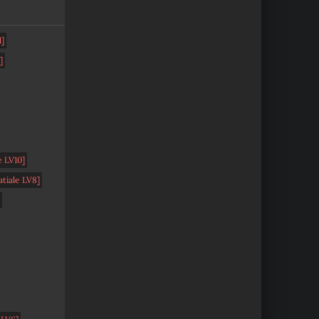
1]
]
e LV10]
tiale LV8]