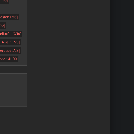
 LV6]
rosion LV6]
10]
éliorée LV10]
[Destin LV3]
teresse LV3]
ce : 41100