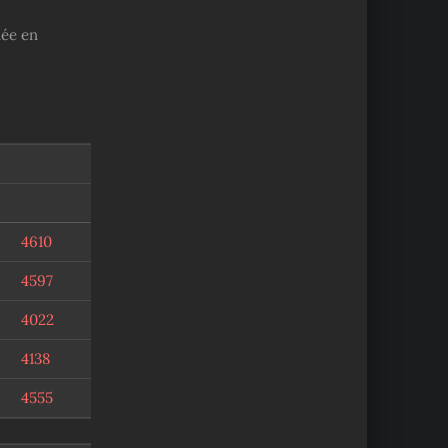
née en
4610
4597
4022
4138
4555