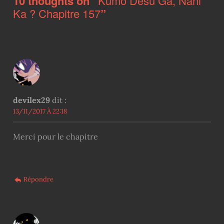
10 thoughts on “
Kumo Desu Ga, Nani
Ka ? Chapitre 157
”
devilex29
dit :
13/11/2017 À 22:18
Merci pour le chapitre
Répondre