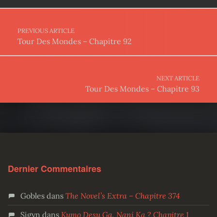
Post navigation
PREVIOUS ARTICLE
Tour Des Mondes – Chapitre 92
NEXT ARTICLE
Tour Des Mondes – Chapitre 93
Dernier Commentaires
Gobles
dans
The Novel’s Extra – Chapitre 374
Sigyn
dans
Kumo Desu Ga, Nani Ka ? Chapitre 1