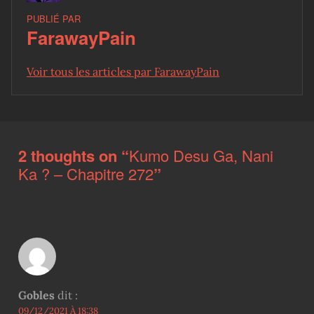
PUBLIÉ PAR
FarawayPain
Voir tous les articles par FarawayPain
Skip back to main navigation
2 thoughts on “
Kumo Desu Ga, Nani
Ka ? – Chapitre 272
”
Gobles
dit :
09/12/2021 À 18:38