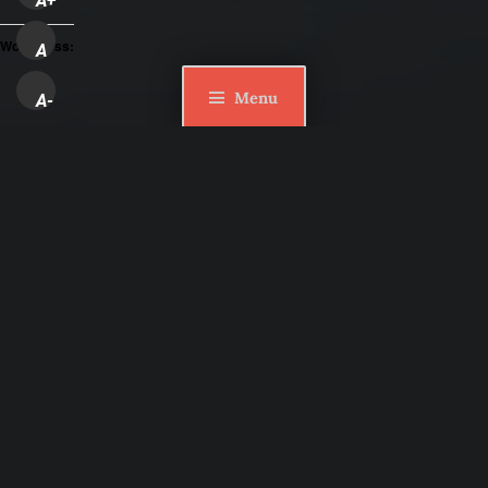
A+
WordPress:
A
Menu
A-