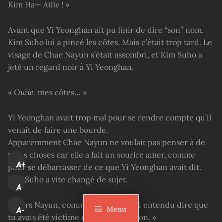
Kim Ha—
Aïïïe
! »
Avant que Yi Yeonghan ait pu finir de dire “son” nom,
Kim Suho lui a pincé les côtes. Mais c’était trop tard. Le
visage de Chae Nayun s’était assombri, et Kim Suho a
jeté un regard noir à Yi Yeonghan.
«
Ouïïe
, mes côtes… »
Yi Yeonghan avait trop mal pour se rendre compte qu’il
venait de faire une bourde.
Apparemment Chae Nayun ne voulait pas penser à de
telles choses car elle a fait un sourire amer, comme
A+
pour se débarrasser de ce que Yi Yeonghan avait dit.
Kim Suho a vite changé de sujet.
A
« Alors Nayun, comment vas-tu ? J’ai entendu dire que
Menu
A-
tu avais été victime d’une malédiction. »