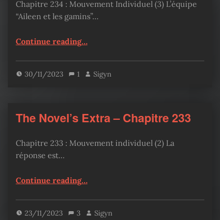
Chapitre 234 : Mouvement Individuel (3) L’équipe
“Aileen et les gamins”…
“The Novel’s Extra – Chapitre 234”
Continue reading
…
30/11/2023
1
Sigyn
The Novel’s Extra – Chapitre 233
Chapitre 233 : Mouvement individuel (2) La
réponse est…
“The Novel’s Extra – Chapitre 233”
Continue reading
…
23/11/2023
3
Sigyn