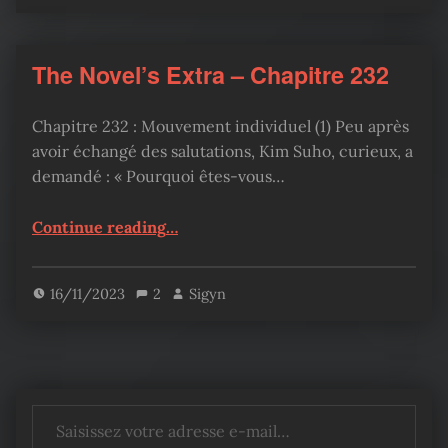
The Novel’s Extra – Chapitre 232
Chapitre 232 : Mouvement individuel (1) Peu après
avoir échangé des salutations, Kim Suho, curieux, a
demandé : « Pourquoi êtes-vous…
“The Novel’s Extra – Chapitre 232”
Continue reading
…
16/11/2023
2
Sigyn
Saisissez votre adresse e-mail…