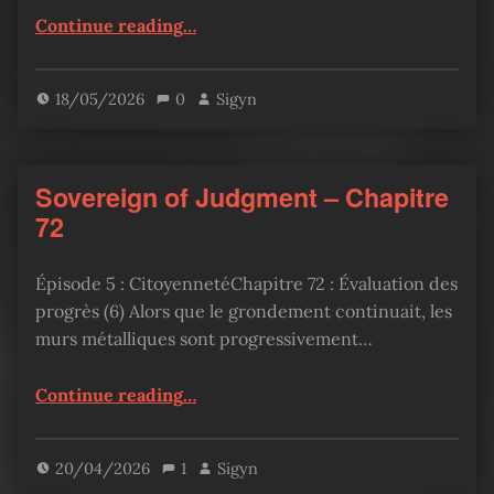
“Sovereign of Judgment – Chapitre 73”
Continue reading
…
18/05/2026
0
Sigyn
Sovereign of Judgment – Chapitre
72
Épisode 5 : CitoyennetéChapitre 72 : Évaluation des
progrès (6) Alors que le grondement continuait, les
murs métalliques sont progressivement…
“Sovereign of Judgment – Chapitre 72”
Continue reading
…
20/04/2026
1
Sigyn