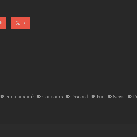
k
X
communauté
Concours
Discord
Fun
News
P