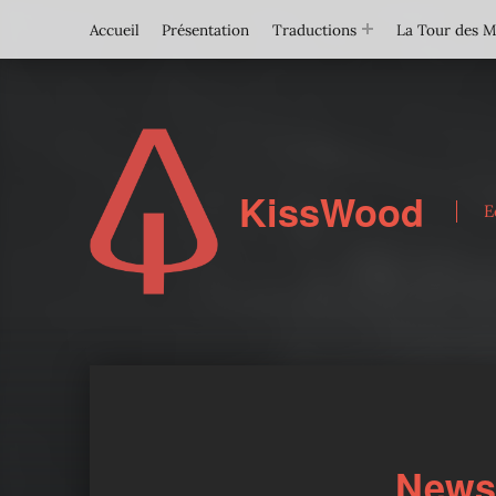
Accueil
Présentation
Traductions
La Tour des 
KissWood
E
News 