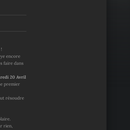
 !
aye encore
s faire dans
redi 20 Avril
le premier
out résoudre
laire.
r rien,