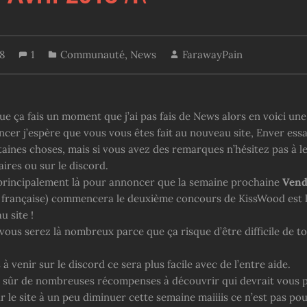
18
1
Communauté
,
News
FarawayPain
que ça fais un moment que j’ai pas fais de News alors en voici une
er j’espère que vous vous êtes fait au nouveau site, Enver ess
taines choses, mais si vous avez des remarques n’hésitez pas à le
ires ou sur le discord.
principalement là pour annoncer que la semaine prochaine
Vend
 française) commencera le deuxième concours de KissWood est 
u site !
vous serez là nombreux parce que ça risque d’être difficile de t
 à venir sur le discord ce sera plus facile avec de l’entre aide.
en sûr de nombreuses récompenses à découvrir qui devrait vous p
 le site à un peu diminuer cette semaine maiiiis ce n’est pas pou