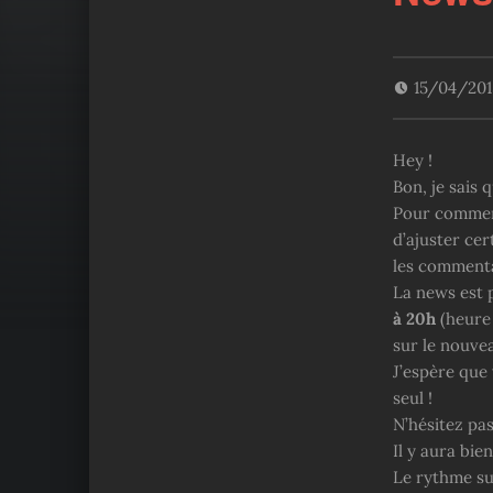
15/04/20
Hey !
Bon, je sais 
Pour commenc
d’ajuster cer
les commenta
La news est 
à 20h
(heure
sur le nouvea
J’espère que 
seul !
N’hésitez pas
Il y aura bi
Le rythme sur