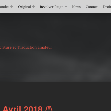
Mondes
Original
Revolver Reign
News
Contact
Droit
criture et Traduction amateur
Avril 2018 /!\