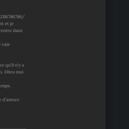
52116786786/
t et je
 rentre dans
 vais
e qu’il n’y a
o. Dites moi
temps
e d’astuce