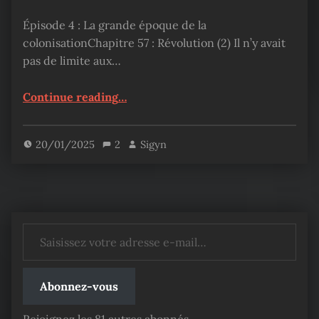
Épisode 4 : La grande époque de la
colonisationChapitre 57 : Révolution (2) Il n’y avait
pas de limite aux…
“Sovereign of Judgment – Chapitre 57”
Continue reading
…
20/01/2025
2
Sigyn
Saisissez votre adresse e-mail…
Abonnez-vous
Rejoignez les 81 autres abonnés