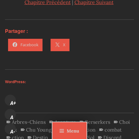
Chapitre Précédent
|
Chapitre Suivant
Partager :
Facebook
X
WordPress:
A+
A
Arbres-Chiens
Aventure
Berserkers
Choi
Hyuk
Chu Youngjin
Colonisation
combat
Menu
A-
ction
Destin
Dévoreur de Sol
Discord