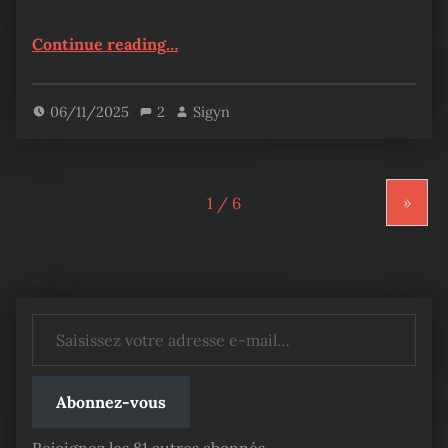
“The Novel’s Extra – Chapitre 335”
Continue reading
…
06/11/2025
2
Sigyn
»
Saisissez votre adresse e-mail…
Abonnez-vous
Rejoignez les 81 autres abonnés