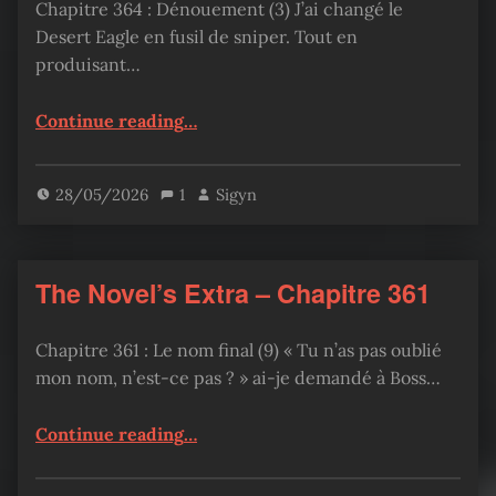
Chapitre 364 : Dénouement (3) J’ai changé le
Desert Eagle en fusil de sniper. Tout en
produisant…
“The Novel’s Extra – Chapitre 364”
Continue reading
…
28/05/2026
1
Sigyn
The Novel’s Extra – Chapitre 361
Chapitre 361 : Le nom final (9) « Tu n’as pas oublié
mon nom, n’est-ce pas ? » ai-je demandé à Boss…
“The Novel’s Extra – Chapitre 361”
Continue reading
…