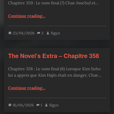
Chapitre 359 : Le nom final (7) Chae Joochul et…
“The Novel’s Extra – Chapitre 359”
Continue reading
…
23/04/2026
2
Sigyn
The Novel’s Extra – Chapitre 358
Chapitre 358 : Le nom final (6) Lorsque Kim Suho
lui a appris que Kim Hajin était en danger, Chae…
“The Novel’s Extra – Chapitre 358”
Continue reading
…
16/04/2026
1
Sigyn