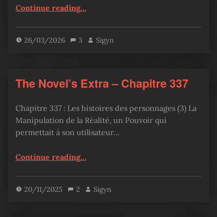
“The Novel’s Extra – Chapitre 355”
Continue reading
…
26/03/2026
3
Sigyn
The Novel’s Extra – Chapitre 337
Chapitre 337 : Les histoires des personnages (3) La
Manipulation de la Réalité, un Pouvoir qui
permettait à son utilisateur…
“The Novel’s Extra – Chapitre 337”
Continue reading
…
20/11/2025
2
Sigyn