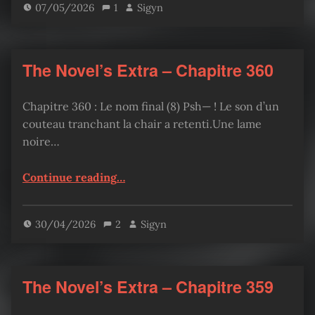
07/05/2026
1
Sigyn
The Novel’s Extra – Chapitre 360
Chapitre 360 : Le nom final (8) Psh— ! Le son d’un
couteau tranchant la chair a retenti.Une lame
noire…
“The Novel’s Extra – Chapitre 360”
Continue reading
…
30/04/2026
2
Sigyn
The Novel’s Extra – Chapitre 359