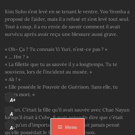
Kim Suho s’est levé en se tenant le ventre. Yoo Yeonha a
proposé de l’aider, mais il a refusé et s’est levé tout seul.
Tout à coup, il a eu envie de savoir comment il avait
survécu après avoir reçu une blessure aussi grave.
« Oh~ Ça ? Tu connais Yi Yuri, n’est-ce pas ? »
« …
Hm
? »
« La fillette que tu as sauvée il y a longtemps. Tu te
souviens, lors de l’incident au musée. »
« Ah ! »
« Elle possède le Pouvoir de Guérison. Sans elle, tu
serais mort. »
A+
Yi Yuri. C’était la fille qu’il avait sauvée avec Chae Nayun
A
lorsqu’il était à Cube. Il avait entendu dire que c’était
quelqu’un d’important, mais il n’aurait jamais pensé
Menu
A-
qu’elle possédait le Pouvoir de Guérison.