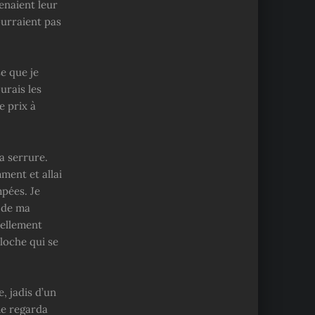
enaient leur
ourraient pas
e que je
urais les
e prix à
a serrure.
ment et allai
mpées. Je
 de ma
iellement
cloche qui se
, jadis d’un
me regarda