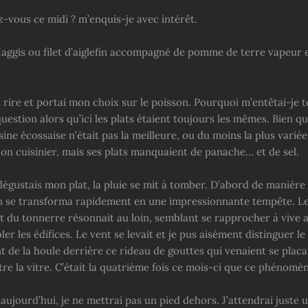
-vous ce midi ? m’enquis-je avec intérêt.
aggis ou filet d’aiglefin accompagné de pomme de terre vapeur e
t rire et portai mon choix sur le poisson. Pourquoi m’entêtai-je t
uestion alors qu’ici les plats étaient toujours les mêmes. Bien qu
sine écossaise n’était pas la meilleure, ou du moins la plus variée
bon cuisinier, mais ses plats manquaient de panache… et de sel.
dégustais mon plat, la pluie se mit à tomber. D’abord de manière 
in se transforma rapidement en une impressionnante tempête. Le
t du tonnerre résonnait au loin, semblant se rapprocher à vive a
ler les édifices. Le vent se levait et je pus aisément distinguer le
 de la houle derrière ce rideau de gouttes qui venaient se plac
e la vitre. C’était la quatrième fois ce mois-ci que ce phénomène
 aujourd’hui, je ne mettrai pas un pied dehors. J’attendrai juste