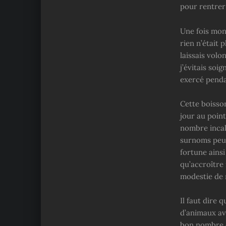
pour rentrer 
Une fois mon
rien n’était
laissais volo
j’évitais soi
exercé penda
Cette boisso
jour au point
nombre incal
surnoms peu 
fortune ains
qu’accroître
modestie de m
Il faut dire 
d’animaux ava
bon nombre de