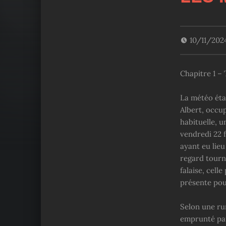
10/11/202
Chapitre 1 –
La météo éta
Albert, occup
habituelle, u
vendredi 22 f
ayant eu lieu
regard tourné
falaise, cell
présente pou
Selon une rum
emprunté par