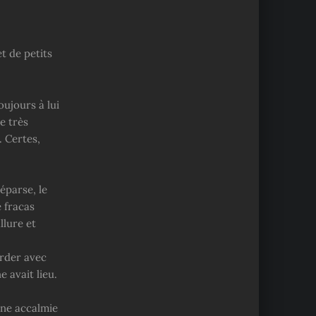
t de petits
oujours à lui
e très
. Certes,
éparse, le
 fracas
llure et
arder avec
 avait lieu.
 une accalmie