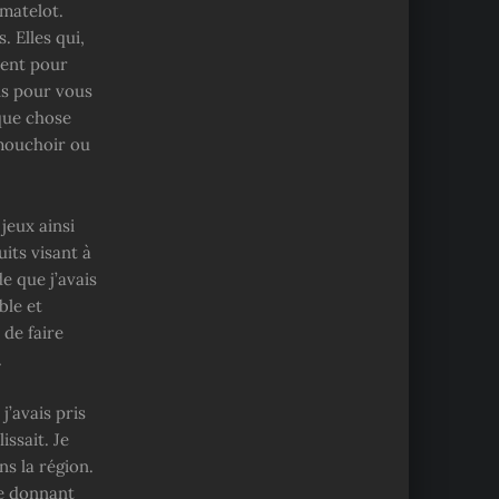
 matelot.
 Elles qui,
ment pour
ns pour vous
lque chose
 mouchoir ou
 jeux ainsi
its visant à
de que j’avais
ble et
 de faire
.
’avais pris
issait. Je
ns la région.
re donnant