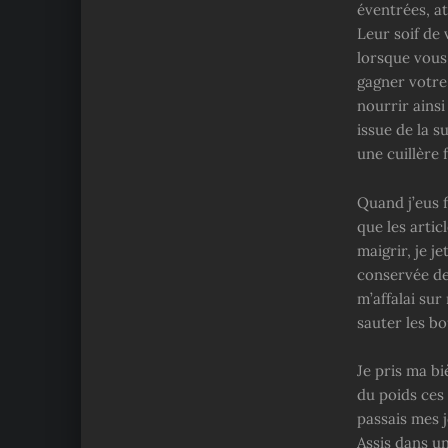
éventrées, a
Leur soif de 
lorsque vous
gagner votre
nourrir ains
issue de la 
une cuillère fa
Quand j’eus f
que les artic
maigrir, je j
conservée de 
m’affalai su
sauter les b
Je pris ma b
du poids ces 
passais mes 
Assis dans un