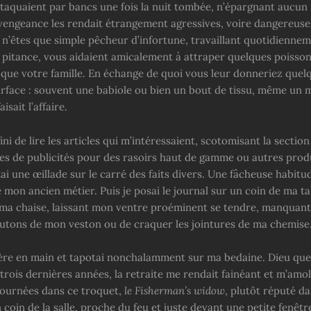
ttaquaient par bancs une fois la nuit tombée, n’épargnant aucun
vengeance les rendait étrangement agressives, voire dangereuses.
 n’êtes que simple pêcheur d’infortune, travaillant quotidienne
 pitance, vous aidaient amicalement à attraper quelques poisso
i que votre famille. En échange de quoi vous leur donneriez que
surface : souvent une babiole ou bien un bout de tissu, même un
isait l’affaire.
ini de lire les articles qui m’intéressaient, scotomisant la section
les de publicités pour des rasoirs haut de gamme ou autres produ
etai une œillade sur le carré des faits divers. Une fâcheuse habitu
mon ancien métier. Puis je posai le journal sur un coin de ma ta
r ma chaise, laissant mon ventre proéminent se tendre, manquant
outons de mon veston ou de craquer les jointures de ma chemise
ière en main et tapotai nonchalamment sur ma bedaine. Dieu que j
trois dernières années, la retraite me rendait fainéant et m’amoll
journées dans ce troquet,
le Fisherman’s widow
, plutôt réputé da
 coin de la salle, proche du feu et juste devant une petite fenêt