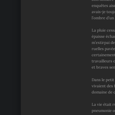
enquêtes ais
avais-je tou
l’ombre d’un
La pluie ces
épaisse écha
m’extirpai d
ruelles pavée
certainement
travailleurs 
et braves sem
Dans le petit
vivaient des 
domaine de c
La vie était 
pneumonie ou