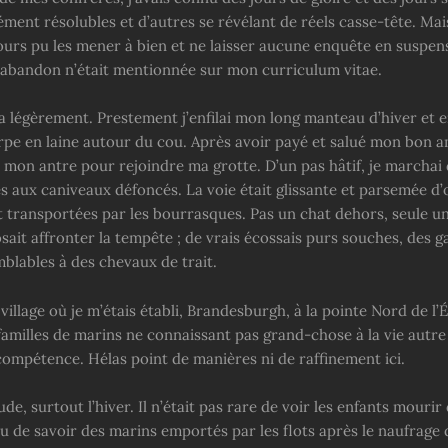
ément résolubles et d’autres se révélant de réels casse-tête. Ma
jours pu les mener à bien et ne laisser aucune enquête en suspen
 abandon n’était mentionnée sur mon curriculum vitae.
sa légèrement. Prestement j’enfilai mon long manteau d’hiver et 
rpe en laine autour du cou. Après avoir payé et salué mon bon am
e mon antre pour rejoindre ma grotte. D’un pas hâtif, je marchai
s aux caniveaux défoncés. La voie était glissante et parsemée d’
 transportées par les bourrasques. Pas un chat dehors, seule u
osait affronter la tempête ; de vrais écossais purs souches, des ga
blables à des chevaux de trait.
 village où je m’étais établi, Brandesburgh, à la pointe Nord de l’
familles de marins ne connaissant pas grand-chose à la vie autre
ompétence. Hélas point de manières ni de raffinement ici.
rude, surtout l’hiver. Il n’était pas rare de voir les enfants mourir
 de savoir des marins emportés par les flots après le naufrage 