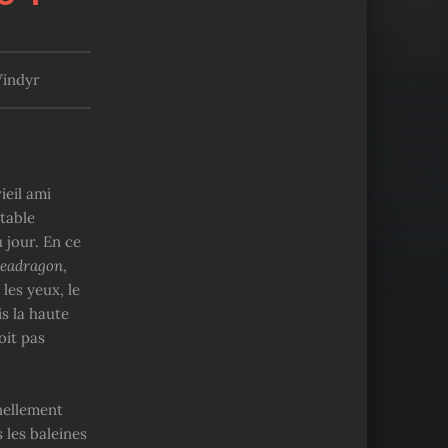
Vindyr
ieil ami
 table
u jour. En ce
eadragon
,
les yeux, le
is la haute
oit pas
rnellement
 les baleines