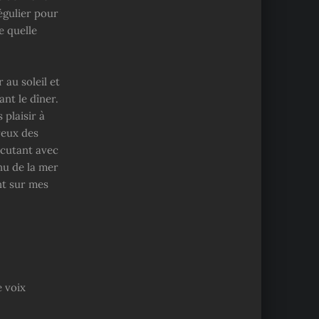
régulier pour
e quelle
 au soleil et
ant le dîner.
plaisir à
reux des
rcutant avec
nu de la mer
nt sur mes
 voix