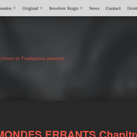
Mondes
Original
Revolver Reign
News
Contact
Droit
criture et Traduction amateur
MONDES ERRANTS Chapitr