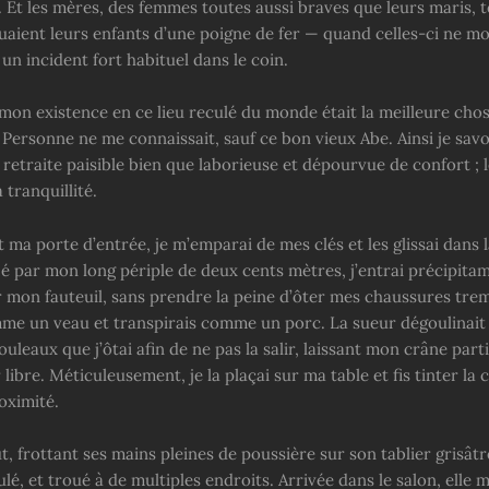
 Et les mères, des femmes toutes aussi braves que leurs maris, t
quaient leurs enfants d’une poigne de fer — quand celles-ci ne m
n incident fort habituel dans le coin.
mon existence en ce lieu reculé du monde était la meilleure chos
 Personne ne me connaissait, sauf ce bon vieux Abe. Ainsi je savo
 retraite paisible bien que laborieuse et dépourvue de confort ; l
 tranquillité.
 ma porte d’entrée, je m’emparai de mes clés et les glissai dans l
lé par mon long périple de deux cents mètres, j’entrai précipitam
r mon fauteuil, sans prendre la peine d’ôter mes chaussures tre
mme un veau et transpirais comme un porc. La sueur dégoulinait
uleaux que j’ôtai afin de ne pas la salir, laissant mon crâne part
r libre. Méticuleusement, je la plaçai sur ma table et fis tinter la 
oximité.
, frottant ses mains pleines de poussière sur son tablier grisâtre
é, et troué à de multiples endroits. Arrivée dans le salon, elle 