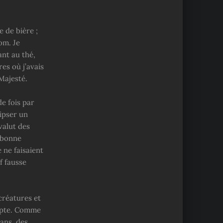
 de bière ;
om. Je
ant au thé,
es où j’avais
Majesté.
e fois par
ipser un
valut des
 bonne
 ne faisaient
f fausse
 créatures et
compte. Comme
ans, des