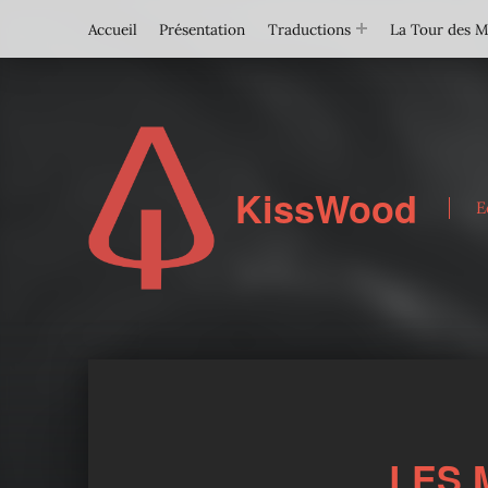
Accueil
Présentation
Traductions
La Tour des 
KissWood
E
LES 