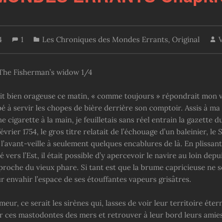
4
1
Les Chroniques des Mondes Errants
,
Original
 The Fisherman’s widow 1/4
it bien orageuse ce matin, « comme toujours » répondrait mon v
é à servir les chopes de bière derrière son comptoir. Assis à ma
ne cigarette à la main, je feuilletais sans réel entrain la gazette d
évrier 1754, le gros titre relatait de l’échouage d’un baleinier, le
S
 l’avant-veille à seulement quelques encablures de là. En plissant 
 vers l’Est, il était possible d’y apercevoir le navire au loin depu
e proche du vieux phare. Si tant est que la brume capricieuse ne s
r envahir l’espace de ses étouffantes vapeurs grisâtres.
eur, ce serait les sirènes qui, lasses de voir leur territoire éte
 ces mastodontes des mers et retrouver à leur bord leurs amies