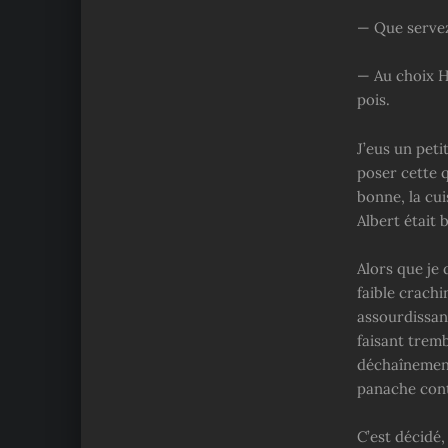
— Que servez
— Au choix H
pois.
J’eus un peti
poser cette q
bonne, la cui
Albert était 
Alors que je 
faible crach
assourdissan
faisant tremb
déchaînement
panache contr
C’est décidé,