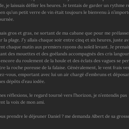
de, je laissais défiler les heures. Je tentais de garder un rythme 
en qu’un petit verre de vin était toujours le bienvenu à n’import
ournée.
nais gros et gras, ne sortant de ma cabane que pour me prélasser
 la plage. J’y allais chaque soir entre cinq et six heures, juste av
t chaque matin aux premiers rayons du soleil levant. Je prenais 
hant des mouettes et des goélands accompagnés des cris langou
encore du roulement de la houle et des éclats des vagues se pe
e la roche poreuse de la falaise. Généralement, le vent frais ve
dez-vous, emportant avec lui un air chargé d’embruns et déposa
ues dépôts d’eau iodée.
s réflexions, le regard tourné vers l’horizon, je n’entendis pas
t la voix de mon ami.
us prendre le déjeuner Daniel ? me demanda Albert de sa grosse