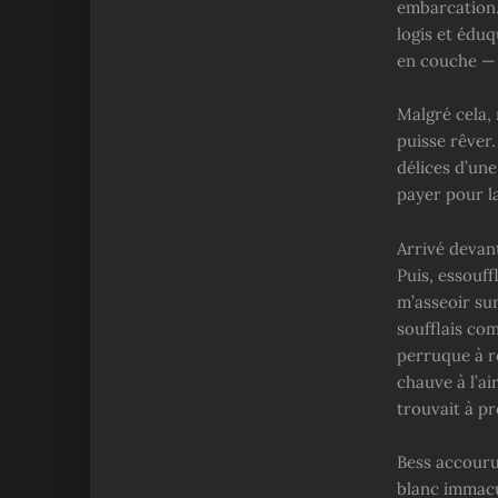
embarcation.
logis et édu
en couche — u
Malgré cela, 
puisse rêver.
délices d’une
payer pour la
Arrivé devant
Puis, essouff
m’asseoir su
soufflais co
perruque à ro
chauve à l’ai
trouvait à pr
Bess accourut
blanc immacul