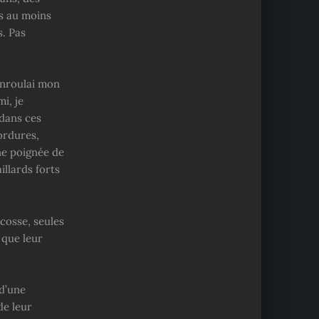
is au moins
s. Pas
enroulai mon
i, je
 dans ces
ordures,
ne poignée de
illards forts
Écosse, seules
 que leur
 d’une
de leur