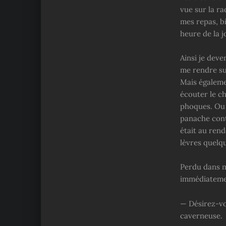
vue sur la ra
mes repas, bi
heure de la j
Ainsi je deve
me rendre sur
Mais égalemen
écouter le c
phoques. Ou 
panache contr
était au ren
lèvres quelq
Perdu dans me
immédiatemen
— Désirez-vo
caverneuse.