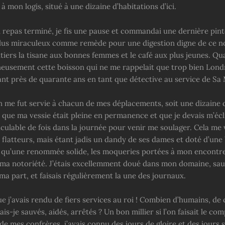
à mon logis, situé à une dizaine d’habitations d’ici.
 repas terminé, je fis une pause et commandai une dernière pinte
 plus miraculeux comme remède pour une digestion digne de ce n
ntiers la tisane aux bonnes femmes et le café aux plus jeunes. Qu
gneusement cette boisson qui ne me rappelait que trop bien Londr
nt près de quarante ans en tant que détective au service de Sa 
n me fut servie à chacun de mes déplacements, soit une dizaine d
 que ma vessie était pleine en permanence et que je devais m’écl
culable de fois dans la journée pour venir me soulager. Cela me 
flatteurs, mais étant jadis un dandy de ses dames et doté d’une
i qu’une renommée solide, les moqueries portées à mon encontre
 ma notoriété. J’étais excellemment doué dans mon domaine, sau
a part, et faisais régulièrement la une des journaux.
que j’avais rendu de fiers services au roi ! Combien d’humains, de
is-je sauvés, aidés, arrêtés ? Un bon millier si l’on faisait le 
 mes confrères, j’avais connu des jours de gloire et des jours s