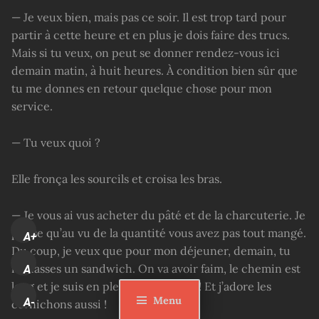
— Je veux bien, mais pas ce soir. Il est trop tard pour
partir à cette heure et en plus je dois faire des trucs.
Mais si tu veux, on peut se donner rendez-vous ici
demain matin, à huit heures. À condition bien sûr que
tu me donnes en retour quelque chose pour mon
service.
— Tu veux quoi ?
Elle fronça les sourcils et croisa les bras.
— Je vous ai vus acheter du pâté et de la charcuterie. Je
pense qu’au vu de la quantité vous avez pas tout mangé.
A+
Du coup, je veux que pour mon déjeuner, demain, tu
me fasses un sandwich. On va avoir faim, le chemin est
A
long et je suis en pleine croissance ! Et j’adore les
Menu
A-
cornichons aussi !