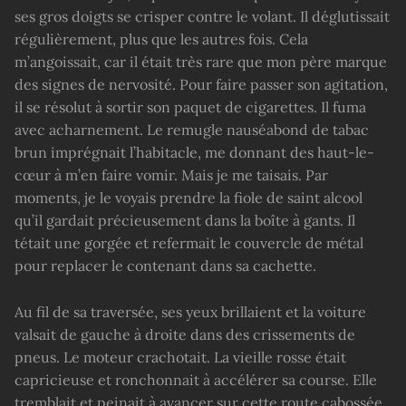
ses gros doigts se crisper contre le volant. Il déglutissait
régulièrement, plus que les autres fois. Cela
m’angoissait, car il était très rare que mon père marque
des signes de nervosité. Pour faire passer son agitation,
il se résolut à sortir son paquet de cigarettes. Il fuma
avec acharnement. Le remugle nauséabond de tabac
brun imprégnait l’habitacle, me donnant des haut-le-
cœur à m’en faire vomir. Mais je me taisais. Par
moments, je le voyais prendre la fiole de saint alcool
qu’il gardait précieusement dans la boîte à gants. Il
tétait une gorgée et refermait le couvercle de métal
pour replacer le contenant dans sa cachette.
Au fil de sa traversée, ses yeux brillaient et la voiture
valsait de gauche à droite dans des crissements de
pneus. Le moteur crachotait. La vieille rosse était
capricieuse et ronchonnait à accélérer sa course. Elle
tremblait et peinait à avancer sur cette route cabossée