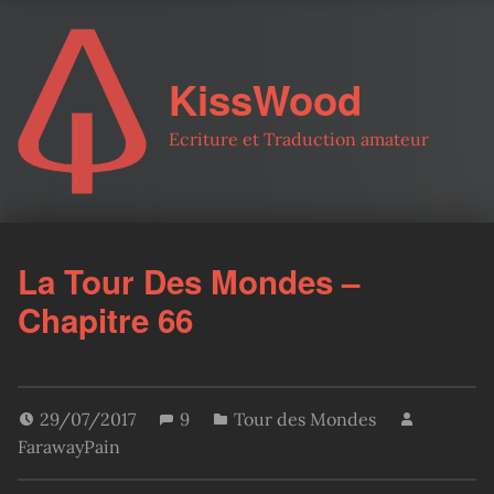
KissWood
Ecriture et Traduction amateur
La Tour Des Mondes –
Chapitre 66
29/07/2017
9
Tour des Mondes
FarawayPain