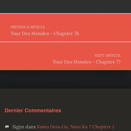
Post navigation
PREVIOUS ARTICLE
Tour Des Mondes – Chapitre 76
NEXT ARTICLE
Tour Des Mondes – Chapitre 77
Dernier Commentaires
Sigyn
dans
Kumo Desu Ga, Nani Ka ? Chapitre 1